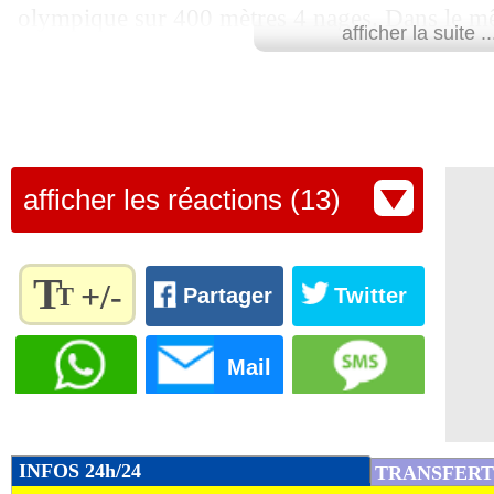
olympique sur 400 mètres 4 nages. Dans le mê
afficher la suite ..
Yannick Borel et la judoka Amandine Buchard 
remportant respectivement l'argent et le bronz
France compte au total 8 médailles.
afficher les réactions (13)
Le tableau des médailles, mis à jou
T
+/-
T
Partager
Twitter
Règlez la
taille du
Mail
texte
pour
l'adapter
à vos
INFOS 24h/24
TRANSFERT
préférences