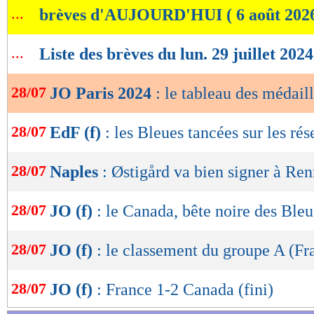
...
brèves d'AUJOURD'HUI ( 6 août 202
de
lecture
...
Liste des brèves du lun. 29 juillet 2024
OK
28/07
JO Paris 2024
: le tableau des médaill
28/07
EdF (f)
: les Bleues tancées sur les ré
28/07
Naples
: Østigård va bien signer à Re
28/07
JO (f)
: le Canada, bête noire des Bleue
28/07
JO (f)
: le classement du groupe A (Fr
28/07
JO (f)
: France 1-2 Canada (fini)