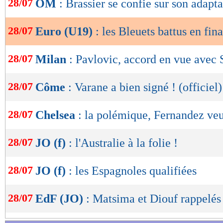
28/07
OM
: Brassier se confie sur son adapt
de
lecture
28/07
Euro (U19)
: les Bleuets battus en fina
OK
28/07
Milan
: Pavlovic, accord en vue avec
28/07
Côme
: Varane a bien signé ! (officiel)
28/07
Chelsea
: la polémique, Fernandez veu
28/07
JO (f)
: l'Australie à la folie !
28/07
JO (f)
: les Espagnoles qualifiées
28/07
EdF (JO)
: Matsima et Diouf rappelés