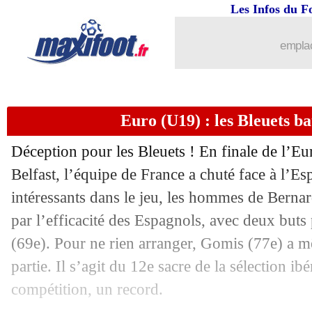
Les Infos du F
emplac
Euro (U19) : les Bleuets ba
Déception pour les Bleuets ! En finale de l’E
Belfast, l’équipe de France a chuté face à l’Es
intéressants dans le jeu, les hommes de Berna
...
brèves d'AUJOURD'HUI ( 8 août 202
par l’efficacité des Espagnols, avec deux buts
...
Liste des brèves du lun. 29 juillet 2024
(69e). Pour ne rien arranger, Gomis (77e) a m
partie. Il s’agit du 12e sacre de la sélection ib
28/07
JO Paris 2024
: le tableau des médaill
compétition, un record.