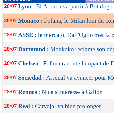
de
28/07
Lyon
: El Arouch va partir à Botafogo
lecture
28/07
Monaco
: Fofana, le Milan loin du com
OK
28/07
ASSE
: le mercato, Dall'Oglio met la 
28/07
Dortmund
: Moukoko réclame son dép
28/07
Chelsea
: Fofana raconte l'impact de 
28/07
Sociedad
: Arsenal va avancer pour M
28/07
Rennes
: Nice s'intéresse à Gallon
28/07
Real
: Carvajal va bien prolonger