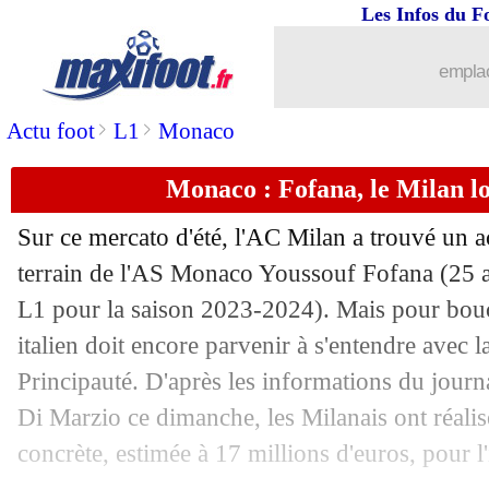
Les Infos du F
28/07
Milan
: Pavlovic, accord en vue avec
emplac
28/07
Côme
: Varane a bien signé ! (officiel)
>
>
Actu foot
L1
Monaco
28/07
Chelsea
: la polémique, Fernandez veu
Monaco : Fofana, le Milan lo
28/07
JO (f)
: l'Australie à la folie !
Sur ce mercato d'été, l'AC Milan a trouvé un a
28/07
JO (f)
: les Espagnoles qualifiées
terrain de l'AS Monaco Youssouf
Fofana
(25 a
L1 pour la saison 2023-2024). Mais pour boucl
28/07
EdF (JO)
: Matsima et Diouf rappelés
italien doit encore parvenir à s'entendre avec l
Principauté. D'après les informations du journa
28/07
OM
: Mbemba, Ilunga dézingue la dire
Di Marzio ce dimanche, les Milanais ont réali
concrète, estimée à 17 millions d'euros, pour l'
28/07
JO (f)
: France-Canada, les compos