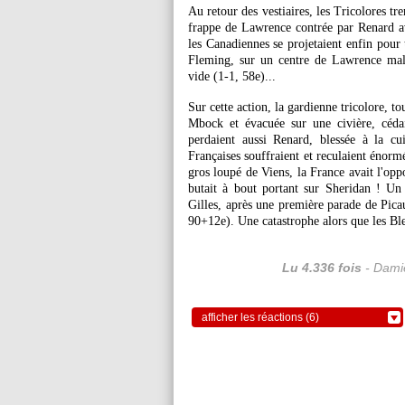
Au retour des vestiaires, les Tricolores t
frappe de Lawrence contrée par Renard 
les Canadiennes se projetaient enfin pour 
Fleming, sur un centre de Lawrence mal
vide (1-1, 58e)...
Sur cette action, la gardienne tricolore, t
Mbock et évacuée sur une civière, céda
perdaient aussi Renard, blessée à la cui
Françaises souffraient et reculaient énorm
gros loupé de Viens, la France avait l'opp
butait à bout portant sur Sheridan ! Un
Gilles, après une première parade de Pica
90+12e). Une catastrophe alors que les Ble
Lu 4.336 fois
- Damie
afficher les réactions (6)