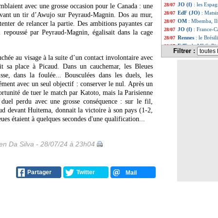
JO (f)
: les Espag
28/07
remblaient avec une grosse occasion pour le Canada : une
EdF (JO)
: Matsi
28/07
avant un tir d’Awujo sur Peyraud-Magnin. Dos au mur,
OM
: Mbemba, Il
28/07
tenter de relancer la partie. Des ambitions payantes car
JO (f)
: France-C
28/07
 repoussé par Peyraud-Magnin, égalisait dans la cage
Rennes
: le Brési
28/07
EdF
: la MLS, Ri
28/07
Filtrer :
Bayern
: Mazraou
28/07
ouchée au visage à la suite d’un contact involontaire avec
Metz
: Monaco va
28/07
it sa place à Picaud. Dans un cauchemar, les Bleues
JO (f)
: le Brésil
28/07
sse, dans la foulée... Bousculées dans les duels, les
Arsenal
: Arteta 
28/07
ément avec un seul objectif : conserver le nul. Après un
OM
: Mbemba a r
28/07
ortunité de tuer le match par Katoto, mais la Parisienne
Bayern
: déjà un
28/07
 duel perdu avec une grosse conséquence : sur le fil,
Lyon
: El Arouch 
28/07
ud devant Huitema, donnait la victoire à son pays (1-2,
Monaco
: Fofana,
28/07
ues étaient à quelques secondes d'une qualification...
ASSE
: le mercat
28/07
Dortmund
: Mouk
28/07
Chelsea
: Fofana 
28/07
n Da Silva - 28/07/24 à 23h04
Sociedad
: Arsen
28/07
Rennes
: Nice s'i
28/07
Real
: Carvajal v
28/07
Côme
: Varane, c
28/07
Partager
Twitter
Mail
Nantes
: Diack v
28/07
Tottenham
: un j
28/07
Barça
: Gündogan
28/07
OM
: Tchatchoua,
28/07
Gérone
: Dovbyk 
28/07