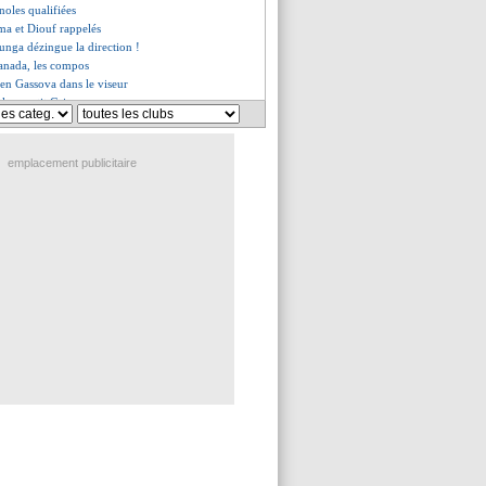
noles qualifiées
ma et Diouf rappelés
unga dézingue la direction !
anada, les compos
lien Gassova dans le viseur
olo avertit Griezmann
i veut Man Utd, mais...
 s'attaquer à Camara
 battu, la Colombie relancée
emplacement publicitaire
se réjouit pour Timber
ecalé Rennes !
 gros coup dur pour Ito
va partir à Botafogo
 le Milan loin du compte...
o, Dall'Oglio met la pression
oko réclame son départ !
raconte l'impact de Drogba
al va avancer pour Merino
ntéresse à Gallon
a bien prolonger
'est pour lundi !
ers un nouveau prêt
eune sud-coréen signé (off.)
 compte rester
 la nouvelle piste à droite
a dit oui à la Roma