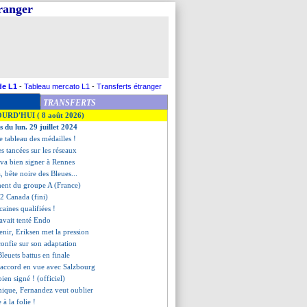
tranger
de L1
-
Tableau mercato L1
-
Transferts étranger
TRANSFERTS
OURD'HUI ( 8 août 2026)
s du lun. 29 juillet 2024
le tableau des médailles !
es tancées sur les réseaux
 va bien signer à Rennes
, bête noire des Bleues...
ement du groupe A (France)
-2 Canada (fini)
caines qualifiées !
avait tenté Endo
enir, Eriksen met la pression
 confie sur son adaptation
 Bleuets battus en finale
, accord en vue avec Salzbourg
ien signé ! (officiel)
mique, Fernandez veut oublier
e à la folie !