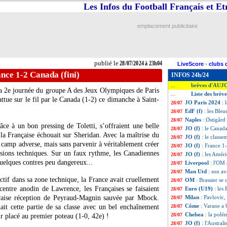
Les Infos du Football Français et E
emplacement publicitaire
publié le
28/07/2024 à 23h04
LiveScore
-
clubs 
ance 1-2 Canada (fini)
INFOS 24h/24
brèves d'AUJ
...
la 2e journée du groupe A des Jeux Olympiques de Paris
Liste des brève
...
ttue sur le fil par le Canada (1-2) ce dimanche à Saint-
JO Paris 2024
: 
28/07
EdF (f)
: les Bleu
28/07
Naples
: Østigård
28/07
âce à un bon pressing de Toletti, s’offraient une belle
JO (f)
: le Canada
28/07
la Française échouait sur Sheridan. Avec la maîtrise du
JO (f)
: le class
28/07
le camp adverse, mais sans parvenir à véritablement créer
JO (f)
: France 1
28/07
sions techniques. Sur un faux rythme, les Canadiennes
JO (f)
: les Améri
28/07
quelques contres peu dangereux...
Liverpool
: l'OM 
28/07
Man Utd
: son av
28/07
tif dans sa zone technique, la France avait cruellement
OM
: Brassier se
28/07
centre anodin de Lawrence, les Françaises se faisaient
Euro (U19)
: les
28/07
aise réception de Peyraud-Magnin sauvée par Mbock.
Milan
: Pavlovic
28/07
Côme
: Varane a b
ait cette partie de sa classe avec un bel enchaînement
28/07
Chelsea
: la polé
28/07
ir placé au premier poteau (1-0, 42e) !
JO (f)
: l'Australi
28/07