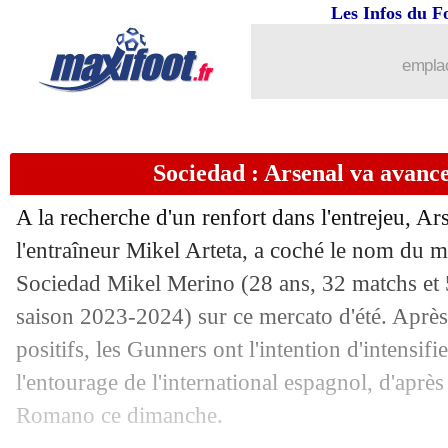
Les Infos du F
28/07
JO (f)
: les Espagnoles qualifiées
emplac
28/07
EdF (JO)
: Matsima et Diouf rappelés
28/07
OM
: Mbemba, Ilunga dézingue la dire
Sociedad : Arsenal va avanc
28/07
JO (f)
: France-Canada, les compos
A la recherche d'un renfort dans l'entrejeu, A
28/07
Rennes
: le Brésilien Gassova dans le 
l'entraîneur Mikel Arteta, a coché le nom du mi
Sociedad Mikel
Merino
(28 ans, 32 matchs et 
28/07
EdF
: la MLS, Riolo avertit Griezman
saison 2023-2024) sur ce mercato d'été. Après
positifs, les Gunners ont l'intention d'intensifi
28/07
Bayern
: Mazraoui veut Man Utd, mais
l'entourage de l'international espagnol, d'après
Romano ce dimanche.
28/07
Metz
: Monaco va s'attaquer à Camara