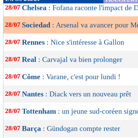
de
28/07
Chelsea
: Fofana raconte l'impact de 
lecture
28/07
Sociedad
: Arsenal va avancer pour M
OK
28/07
Rennes
: Nice s'intéresse à Gallon
28/07
Real
: Carvajal va bien prolonger
28/07
Côme
: Varane, c'est pour lundi !
28/07
Nantes
: Diack vers un nouveau prêt
28/07
Tottenham
: un jeune sud-coréen signé
28/07
Barça
: Gündogan compte rester