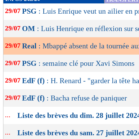
de
29/07
PSG
: Luis Enrique veut un ailier en p
lecture
OK
29/07
OM
: Luis Henrique en réflexion sur s
29/07
Real
: Mbappé absent de la tournée a
29/07
PSG
: semaine clé pour Xavi Simons
29/07
EdF (f)
: H. Renard - "garder la tête h
29/07
EdF (f)
: Bacha refuse de paniquer
...
Liste des brèves du dim. 28 juillet 202
...
Liste des brèves du sam. 27 juillet 202