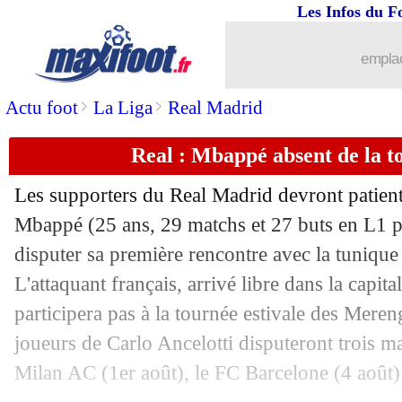
Les Infos du F
29/07
Barça
: Flick relance le dossier Félix
emplac
29/07
Lyon
: visite médicale avec Everton p
>
>
Actu foot
La Liga
Real Madrid
29/07
Monza
: Keylor Navas va signer
Real : Mbappé absent de la 
29/07
Stuttgart
: Undav, c'est la fin ?
Les supporters du Real Madrid devront patien
Mbappé
(25 ans, 29 matchs et 27 buts en L1 
29/07
Naples
: Arsenal pense aussi à Osimhe
disputer sa première rencontre avec la tunique
29/07
L'attaquant français, arrivé libre dans la capita
Strasbourg
: accord proche pour Gon
participera pas à la tournée estivale des Mere
29/07
PSG
: le Néerlandais Schouten sur les 
joueurs de Carlo Ancelotti disputeront trois m
Milan AC (1er août), le FC Barcelone (4 août) 
29/07
River Plate
: Gallardo bientôt de retou