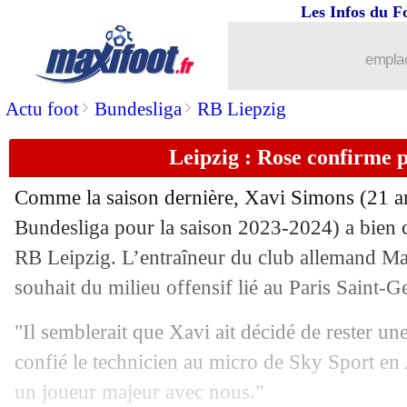
Les Infos du F
emplac
>
>
Actu foot
Bundesliga
RB Liepzig
Leipzig : Rose confirme 
Comme la saison dernière,
Xavi Simons
(21 an
Bundesliga pour la saison 2023-2024) a bien ch
RB Leipzig. L’entraîneur du club allemand Ma
...
brèves d'AUJOURD'HUI (10 août 202
souhait du milieu offensif lié au Paris Saint-G
...
Liste des brèves du mar. 30 juillet 202
"Il semblerait que Xavi ait décidé de rester un
confié le technicien au micro de Sky Sport en 
29/07
JO Paris 2024
: le tableau des médaill
un joueur majeur avec nous."