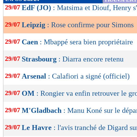
de
29/07
EdF (JO)
: Matsima et Diouf, Henry s
lecture
29/07
Leipzig
: Rose confirme pour Simons
OK
29/07
Caen
: Mbappé sera bien propriétaire
29/07
Strasbourg
: Diarra encore retenu
29/07
Arsenal
: Calafiori a signé (officiel)
29/07
OM
: Rongier va enfin retrouver le g
29/07
M'Gladbach
: Manu Koné sur le dépa
29/07
Le Havre
: l'avis tranché de Digard su