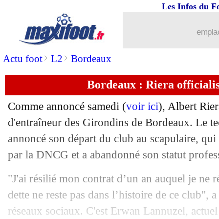
29/07
Lyon
: la Lazio sur Cherki ?
Les Infos du F
29/07
Strasbourg
: trois joueurs poussés deh
emplac
29/07
Barça
: Vitor Roque recale Al-Hilal
>
>
Actu foot
L2
Bordeaux
Bordeaux : Riera officiali
29/07
Nantes
: pessimisme pour Henrique
Comme annoncé samedi (
voir ici
), Albert Rie
29/07
Lyon
: un partenariat avec un club jap
d'entraîneur des Girondins de Bordeaux. Le te
annoncé son départ du club au scapulaire, qui 
29/07
Barça
: Flick relance le dossier Félix
par la DNCG et a abandonné son statut profes
29/07
Lyon
: visite médicale avec Everton p
"J'ai résilié mon contrat d’un an auquel je ne 
dette ne reste pas dans l’histoire de ce club", a
29/07
Monza
: Keylor Navas va signer
réseaux sociaux. C'est Erwan Lannuzel, actuel 