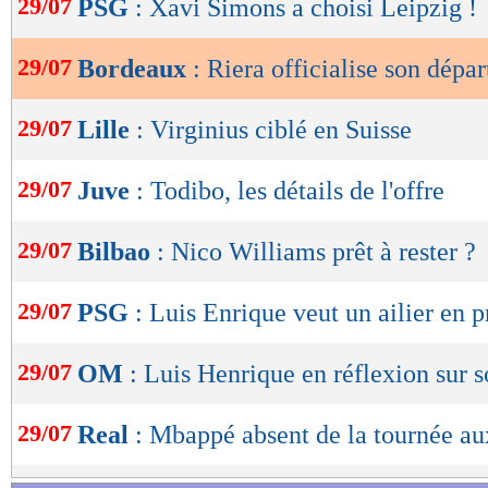
29/07
PSG
: Xavi Simons a choisi Leipzig !
de
lecture
29/07
Bordeaux
: Riera officialise son dépar
OK
29/07
Lille
: Virginius ciblé en Suisse
29/07
Juve
: Todibo, les détails de l'offre
29/07
Bilbao
: Nico Williams prêt à rester ?
29/07
PSG
: Luis Enrique veut un ailier en p
29/07
OM
: Luis Henrique en réflexion sur s
29/07
Real
: Mbappé absent de la tournée a