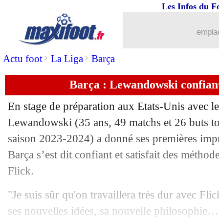
Les Infos du F
emplac
>
>
Actu foot
La Liga
Barça
Barça : Lewandowski confiant
En stage de préparation aux Etats-Unis avec 
Lewandowski
(35 ans, 49 matchs et 26 buts t
saison 2023-2024) a donné ses premières impr
Barça s’est dit confiant et satisfait des méth
Flick.
"Je suis sûr qu'on travaillera très dur avec Flic
ses nouvelles idées, sa nouvelle philosophie