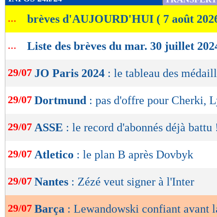
de
...
brèves d'AUJOURD'HUI ( 7 août 202
lecture
OK
...
Liste des brèves du mar. 30 juillet 202
29/07
JO Paris 2024
: le tableau des médaill
29/07
Dortmund
: pas d'offre pour Cherki, 
29/07
ASSE
: le record d'abonnés déjà battu 
29/07
Atletico
: le plan B après Dovbyk
29/07
Nantes
: Zézé veut signer à l'Inter
29/07
Barça
: Lewandowski confiant avant l