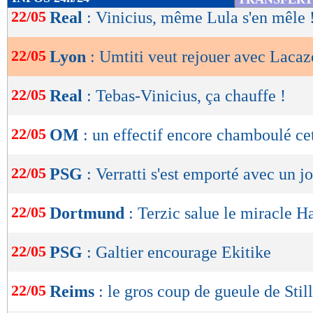
de
22/05
Real
: Vinicius, même Lula s'en mêle 
lecture
22/05
Lyon
: Umtiti veut rejouer avec Lacaz
OK
22/05
Real
: Tebas-Vinicius, ça chauffe !
22/05
OM
: un effectif encore chamboulé cet
22/05
PSG
: Verratti s'est emporté avec un j
22/05
Dortmund
: Terzic salue le miracle Ha
22/05
PSG
: Galtier encourage Ekitike
22/05
Reims
: le gros coup de gueule de Still