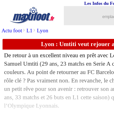
Les Infos du F
22/05
Juve
: ça se complique pour l'avenir 
emplac
22/05
Espagne
: Rubiales admet un problèm
>
>
Actu foot
L1
Lyon
22/05
Inter
: Marotta insiste pour le futur d
Lyon : Umtiti veut rejouer 
22/05
Wolfsburg
: Guilavogui devrait quitte
De retour à un excellent niveau en prêt avec L
22/05
Lecce
: Umtiti savoure sa revanche
Samuel
Umtiti
(29 ans, 23 matchs en Serie A c
couleurs. Au point de retourner au FC Barcelo
22/05
Chelsea
: une offre de 80 M€ pour Vla
rôle clé ? Pas vraiment non. En revanche, le
un petit rêve pour son avenir : retrouver son
22/05
Racisme
: Vinicius, le message fort d
ans, 33 matchs et 26 buts en L1 cette saison) 
l’Olympique Lyonnais.
22/05
PSG
: Thiago Silva a marqué Ben Arf