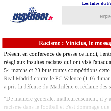
Les Infos du F
22/05
CdM (f)
: la promesse d'Oudéa-Castér
emplac
22/05
Ita.
: la Roma n'y arrive plus
22/05
Lens
: Fofana a hâte de finir la saison
Racisme : Vinicius, le messa
22/05
PSG
: Raí attend plus de Vitinha
Présent en conférence de presse ce lundi, l'ent
22/05
OM
: Payet et Tavares réintègrent le 
réagi aux insultes racistes qui ont visé l'attaq
54 matchs et 23 buts toutes compétitions cette 
22/05
Chelsea
: gros coup dur pour Badiashi
Real Madrid contre le FC Valence (1-0) diman
a pris la défense du Madrilène et réclame des 
22/05
Barça
: Pedri répond aux critiques
"De manière générale, malheureusement, il y a
22/05
Le Havre
: l'avertissement aux suppor
racisme dans le football et c'est dommage que 