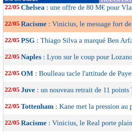
pendant mes heures de travail. J'ai toujours pe
de
22/05
Chelsea
: une offre de 80 M€ pour Vla
lecture
suis entraîneur du Barça et que j'ai plus de po
de l'occasion pour le dire", a conclu Xavi.
22/05
Racisme
: Vinicius, le message fort d
OK
Lu 22.051 fois
- Romain Rigaux -
22/05
PSG
: Thiago Silva a marqué Ben Arf
22/05
Naples
: Lyon sur le coup pour Lozano
22/05
OM
: Boulleau tacle l'attitude de Paye
22/05
Juve
: un nouveau retrait de 11 points 
22/05
Tottenham
: Kane met la pression au p
22/05
Racisme
: Vinicius, le Real porte plai