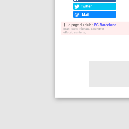
Twitter
Mail
la page du club :
FC Barcelone
bilan, stats, réultats, calendrier,
effectif, tranferts, ...