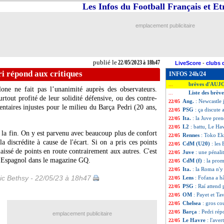
Les Infos du Football Français et E
emplacement publicitaire
publié le
22/05/2023 à 18h47
LiveScore
-
clubs 
i répond aux critiques
INFOS 24h/24
brèves d'AUJ
...
one ne fait pas l’unanimité auprès des observateurs.
Liste des brèv
...
rtout profité de leur solidité défensive, ou des contre-
Ang.
: Newcastle
22/05
taires injustes pour le milieu du Barça
Pedri
(20 ans,
PSG
: ça discut
22/05
Ita.
: la Juve pren
22/05
L2
: battu, Le Ha
22/05
 la fin. On y est parvenu avec beaucoup plus de confort
Rennes
: Toko Ek
22/05
a discrédite à cause de l'écart. Si on a pris ces points
CdM (U20)
: les
22/05
laissé de points en route contrairement aux autres. C'est
Juve
: une pénali
22/05
i l’Espagnol dans le magazine GQ.
CdM (f)
: la pro
22/05
Ita.
: la Roma n'y
22/05
ic Bethsy - 22/05/23 à 18h47
Lens
: Fofana a hâ
22/05
PSG
: Raí attend 
22/05
OM
: Payet et Ta
22/05
Chelsea
: gros co
22/05
Barça
: Pedri rép
22/05
emplacement publicitaire
Le Havre
: l'ave
22/05