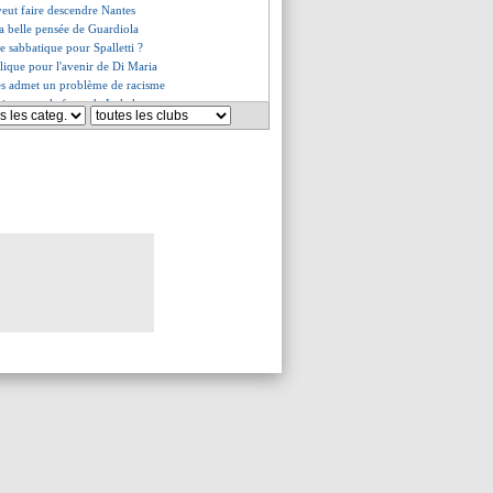
veut faire descendre Nantes
 la belle pensée de Guardiola
e sabbatique pour Spalletti ?
lique pour l'avenir de Di Maria
es admet un problème de racisme
siste pour le futur de Lukaku
avogui devrait quitter l'Europe
voure sa revanche
fre de 80 M€ pour Vlahovic ?
us, le message fort de Xavi
lva a marqué Ben Arfa
r le coup pour Lozano ?
le l'attitude de Payet
 retrait de 11 points ?
 met la pression au président !
s, le Real porte plainte
 nouveau favori pour le banc !
rêve aussi de Gündogan
t rapporter gros
même Lula s'en mêle !
t rejouer avec Lacazette
cius, ça chauffe !
 encore chamboulé cet été ?
est emporté avec un journaliste
ic salue le miracle Haller
courage Ekitike