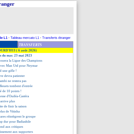
tranger
de L1
-
Tableau mercato L1
-
Transferts étranger
TRANSFERTS
OURD'HUI ( 6 août 2026)
es du mar. 23 mai 2023
 jouera la Ligue des Champions
e avec Man Utd pour Neymar
d une gifle !
vre devra patienter
ambi ne restera pas
 Bleuets tombent d'entrée
té de 10 points !
messe d'Oudéa-Castéra
 arrive plus
te de finir la saison
plus de Vitinha
vares réintègrent le groupe
up dur pour Badiashile
ond aux critiques
rtissement aux supporters