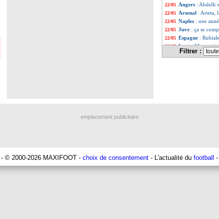
Angers
: Abdelli 
22/05
Arsenal
: Arteta,
22/05
Naples
: une anné
22/05
Juve
: ça se comp
22/05
Espagne
: Rubial
22/05
Inter
: Marotta in
22/05
Filtrer :
Wolfsburg
: Guil
22/05
Lecce
: Umtiti sa
22/05
Chelsea
: une of
22/05
Racisme
: Vinici
22/05
PSG
: Thiago Si
22/05
Naples
: Lyon su
22/05
OM
: Boulleau tac
22/05
Juve
: un nouveau
22/05
emplacement publicitaire
Tottenham
: Kane
22/05
Racisme
: Viniciu
22/05
Tottenham
: Slot
22/05
Arsenal
: Arteta 
22/05
Barça
: Messi peu
22/05
- © 2000-2026 MAXIFOOT -
choix de consentement
- L'actualité du
football
-
Real
: Vinicius, 
22/05
Lyon
: Umtiti veu
22/05
Real
: Tebas-Vini
22/05
OM
: un effectif
22/05
PSG
: Verratti s'
22/05
Dortmund
: Terz
22/05
PSG
: Galtier en
22/05