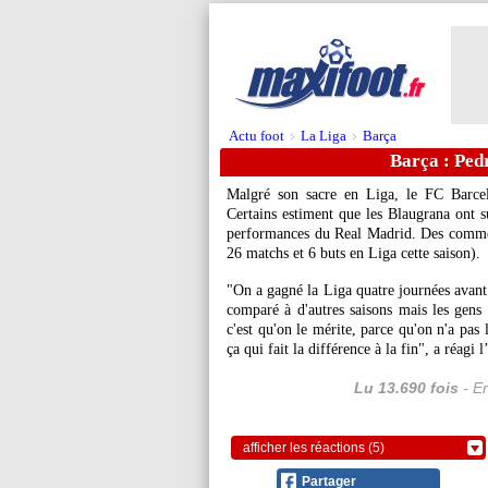
Actu foot
La Liga
Barça
>
>
Barça : Pedr
Malgré son sacre en Liga, le FC Barcel
Certains estiment que les Blaugrana ont su
performances du Real Madrid. Des commen
26 matchs et 6 buts en Liga cette saison).
"On a gagné la Liga quatre journées avant
comparé à d'autres saisons mais les gens l
c'est qu'on le mérite, parce qu'on n'a pas 
ça qui fait la différence à la fin", a réag
Lu 13.690 fois
- Er
afficher les réactions (5)
Partager