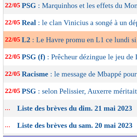
22/05
PSG
: Marquinhos et les effets du Mo
de
lecture
22/05
Real
: le clan Vinicius a songé à un dé
OK
22/05
L2
: Le Havre promu en L1 ce lundi si.
22/05
PSG (f)
: Prêcheur dézingue le jeu de
22/05
Racisme
: le message de Mbappé pour
22/05
PSG
: selon Pelissier, Auxerre méritait
...
Liste des brèves du dim. 21 mai 2023
...
Liste des brèves du sam. 20 mai 2023