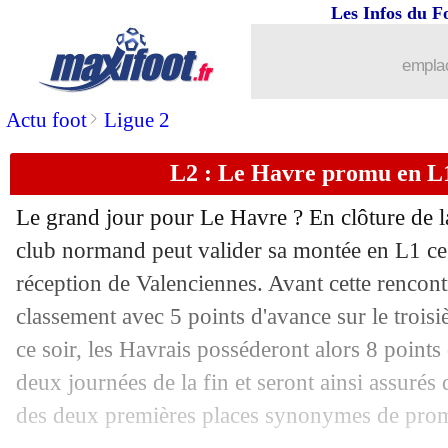
Les Infos du F
22/05
Naples
: Lyon sur le coup pour Lozano
emplac
22/05
OM
: Boulleau tacle l'attitude de Paye
>
Actu foot
Ligue 2
22/05
Juve
: un nouveau retrait de 11 points 
L2 : Le Havre promu en L1 
22/05
Tottenham
: Kane met la pression au p
Le grand jour pour Le Havre ? En clôture de l
22/05
Racisme
: Vinicius, le Real porte plai
club normand peut valider sa montée en L1 ce 
réception de Valenciennes. Avant cette rencon
22/05
Tottenham
: Slot nouveau favori pour 
classement avec 5 points d'avance sur le trois
ce soir, les Havrais posséderont alors 8 points
22/05
Arsenal
: Arteta rêve aussi de Gündog
deux journées de la fin et seront ainsi assurés 
22/05
Barça
: Messi peut rapporter gros
des deux premières places synonymes de pro