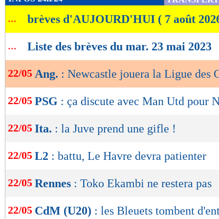
de
...
brèves d'AUJOURD'HUI ( 7 août 202
lecture
OK
...
Liste des brèves du mar. 23 mai 2023
22/05
Ang.
: Newcastle jouera la Ligue des
22/05
PSG
: ça discute avec Man Utd pour
22/05
Ita.
: la Juve prend une gifle !
22/05
L2
: battu, Le Havre devra patienter
22/05
Rennes
: Toko Ekambi ne restera pas
22/05
CdM (U20)
: les Bleuets tombent d'en