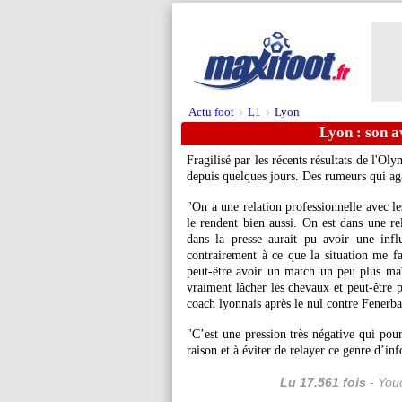
Actu foot
L1
Lyon
>
>
Lyon : son a
Fragilisé par les récents résultats de l'Ol
depuis quelques jours. Des rumeurs qui ag
"On a une relation professionnelle avec le
le rendent bien aussi. On est dans une re
dans la presse aurait pu avoir une inf
contrairement à ce que la situation me fai
peut-être avoir un match un peu plus maît
vraiment lâcher les chevaux et peut-être p
coach lyonnais après le nul contre Fenerb
"C’est une pression très négative qui pour
raison et à éviter de relayer ce genre d’in
Lu 17.561 fois
- Youc