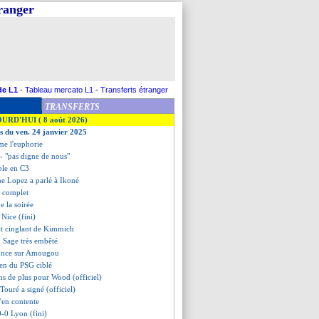
tranger
de L1
-
Tableau mercato L1
-
Transferts étranger
TRANSFERTS
OURD'HUI ( 8 août 2026)
es du ven. 24 janvier 2025
me l'euphorie
 - "pas digne de nous"
rible en C3
e Lopez a parlé à Ikoné
t complet
de la soirée
 Nice (fini)
tat cinglant de Kimmich
, Sage très embêté
fonce sur Amougou
ien du PSG ciblé
ans de plus pour Wood (officiel)
-Touré a signé (officiel)
s'en contente
-0 Lyon (fini)