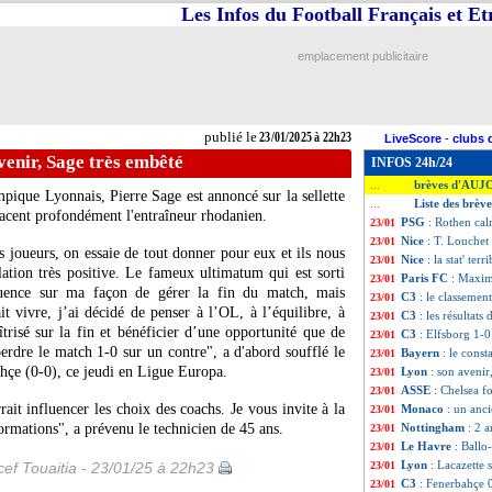
Les Infos du Football Français et E
emplacement publicitaire
publié le
23/01/2025 à 22h23
LiveScore
-
clubs 
venir, Sage très embêté
INFOS 24h/24
brèves d'AUJ
...
ympique Lyonnais, Pierre Sage est annoncé sur la sellette
Liste des brèv
...
acent profondément l'entraîneur rhodanien.
PSG
: Rothen cal
23/01
Nice
: T. Louchet
23/01
s joueurs, on essaie de tout donner pour eux et ils nous
Nice
: la stat' ter
23/01
lation très positive. Le fameux ultimatum qui est sorti
Paris FC
: Maxim
23/01
luence sur ma façon de gérer la fin du match, mais
C3
: le classemen
23/01
t vivre, j’ai décidé de penser à l’OL, à l’équilibre, à
C3
: les résultats 
23/01
risé sur la fin et bénéficier d’une opportunité que de
C3
: Elfsborg 1-0
23/01
erdre le match 1-0 sur un contre", a d'abord soufflé le
Bayern
: le cons
23/01
ahçe (0-0), ce jeudi en Ligue Europa.
Lyon
: son avenir
23/01
ASSE
: Chelsea 
23/01
rait influencer les choix des coachs. Je vous invite à la
Monaco
: un anc
23/01
formations", a prévenu le technicien de 45 ans.
Nottingham
: 2 
23/01
Le Havre
: Ballo
23/01
Lyon
: Lacazette 
ef Touaitia - 23/01/25 à 22h23
23/01
C3
: Fenerbahçe 0
23/01