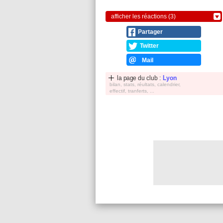
afficher les réactions (3)
Partager
Twitter
Mail
la page du club :
Lyon
bilan, stats, réultats, calendrier,
effectif, tranferts, ...