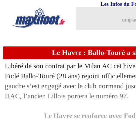
Les Infos du F
emplac
Le Havre : Ballo-Touré a si
...
brèves d'AUJOURD'HUI ( 9 août 202
Libéré de son contrat par le Milan AC cet hiver
...
Liste des brèves du ven. 24 janvier 20
Fodé Ballo-Touré (28 ans) rejoint officielleme
gauche s’est engagé avec le club normand jusqu
23/01
PSG
: Rothen calme l'euphorie
HAC, l’ancien Lillois portera le numéro 97.
23/01
Nice
: T. Louchet - "pas digne de nous
Le Havre se renforce avec Fod
23/01
Nice
: la stat' terrible en C3