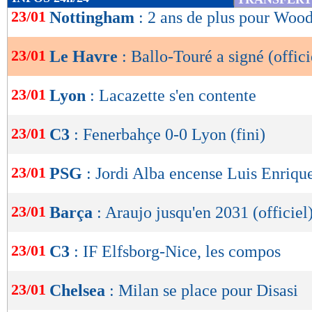
de
23/01
Nottingham
: 2 ans de plus pour Wood 
lecture
23/01
Le Havre
: Ballo-Touré a signé (offici
OK
23/01
Lyon
: Lacazette s'en contente
23/01
C3
: Fenerbahçe 0-0 Lyon (fini)
23/01
PSG
: Jordi Alba encense Luis Enriqu
23/01
Barça
: Araujo jusqu'en 2031 (officiel
23/01
C3
: IF Elfsborg-Nice, les compos
23/01
Chelsea
: Milan se place pour Disasi