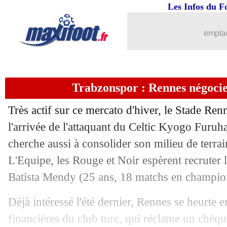
Les Infos du F
23/01
C3
: Fenerbahce-Lyon, les compos
emplac
23/01
Man City
: Carragher découpe les Citi
23/01
Nantes
: Elia, ça bloque avec les You
Trabzonspor : Rennes négoci
23/01
Leicester
: Monaco pense à Ndidi
Très actif sur ce mercato d'hiver, le Stade Ren
23/01
West Ham
: l'OM a tenté Todibo
l'arrivée de l'attaquant du Celtic Kyogo Furuha
cherche aussi à consolider son milieu de terrai
23/01
FFF
: Benatia et Létang, verdict repou
L'Equipe, les Rouge et Noir espèrent recruter 
Batista Mendy
(25 ans, 18 matchs en champion
23/01
Roma
: c'est fait pour Rensch (officiel
Déjà intéressé l'été dernier, Rennes se heurte
23/01
Strasbourg
: Diarra, Brighton offre 2
financières du club turc, qui réclame un chèqu