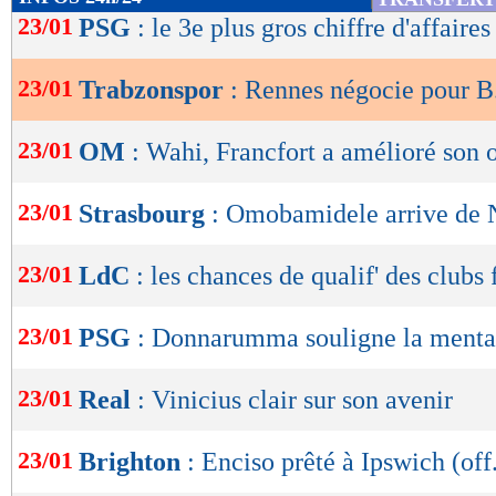
de
23/01
PSG
: le 3e plus gros chiffre d'affaires
lecture
23/01
Trabzonspor
: Rennes négocie pour 
OK
23/01
OM
: Wahi, Francfort a amélioré son o
23/01
Strasbourg
: Omobamidele arrive de
23/01
LdC
: les chances de qualif' des clubs 
23/01
PSG
: Donnarumma souligne la menta
23/01
Real
: Vinicius clair sur son avenir
23/01
Brighton
: Enciso prêté à Ipswich (off