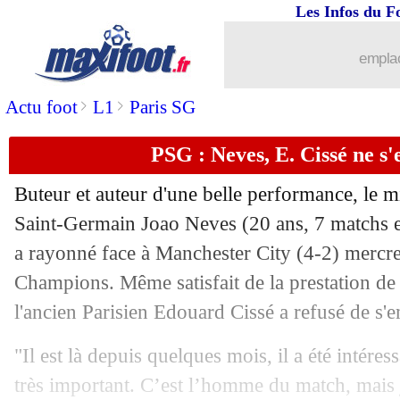
Les Infos du F
23/01
OM
: Wahi, Francfort a amélioré son o
emplac
23/01
Strasbourg
: Omobamidele arrive de
>
>
Actu foot
L1
Paris SG
23/01
LdC
: les chances de qualif' des clubs 
PSG : Neves, E. Cissé ne s
23/01
PSG
: Donnarumma souligne la menta
Buteur et auteur d'une belle performance, le mi
23/01
Real
: Vinicius clair sur son avenir
Saint-Germain Joao
Neves
(20 ans, 7 matchs e
a rayonné face à Manchester City (4-2) mercr
23/01
Brighton
: Enciso prêté à Ipswich (off
Champions. Même satisfait de la prestation de l
l'ancien Parisien Edouard Cissé a refusé de s'e
23/01
VIDEO
: Brest chambre Henry et Rich
"Il est là depuis quelques mois, il a été intéres
23/01
PSG
: A. Hakimi - "une sensation inc
très important. C’est l’homme du match, mais j