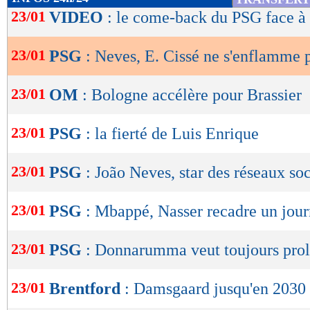
de
23/01
VIDEO
: le come-back du PSG face à
lecture
23/01
PSG
: Neves, E. Cissé ne s'enflamme 
OK
23/01
OM
: Bologne accélère pour Brassier
23/01
PSG
: la fierté de Luis Enrique
23/01
PSG
: João Neves, star des réseaux so
23/01
PSG
: Mbappé, Nasser recadre un jour
23/01
PSG
: Donnarumma veut toujours pro
23/01
Brentford
: Damsgaard jusqu'en 2030 (