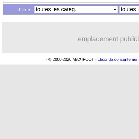
Filtrer :
23/01
C3
: Elfsborg 1-0 Nice (fini)
23/01
Bayern
: le constat cinglant de Kimm
emplacement publici
23/01
Lyon
: son avenir, Sage très embêté
- © 2000-2026 MAXIFOOT -
choix de consentemen
23/01
ASSE
: Chelsea fonce sur Amougou
23/01
Monaco
: un ancien du PSG ciblé
23/01
Nottingham
: 2 ans de plus pour Wood 
23/01
Le Havre
: Ballo-Touré a signé (offici
23/01
Lyon
: Lacazette s'en contente