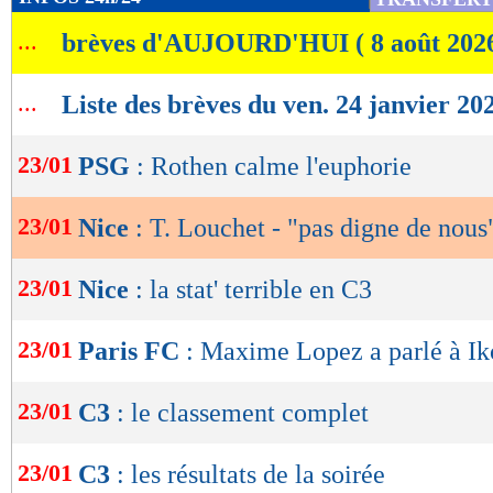
de
...
brèves d'AUJOURD'HUI ( 8 août 202
lecture
OK
...
Liste des brèves du ven. 24 janvier 20
23/01
PSG
: Rothen calme l'euphorie
23/01
Nice
: T. Louchet - "pas digne de nous
23/01
Nice
: la stat' terrible en C3
23/01
Paris FC
: Maxime Lopez a parlé à I
23/01
C3
: le classement complet
23/01
C3
: les résultats de la soirée