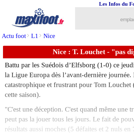
Les Infos du F
emplac
>
>
Actu foot
L1
Nice
Nice : T. Louchet - "pas d
Battu par les Suédois d’Elfsborg (1-0) ce jeud
la Ligue Europa dès l’avant-dernière journée.
catastrophique et frustrant pour
Tom Louchet
cette saison).
"C'est une déception. C'est quand même une tr
peut pas la jouer tous les jours. Le fait de pouv
résultats aussi moches (5 défaites et 2 nuls en 7