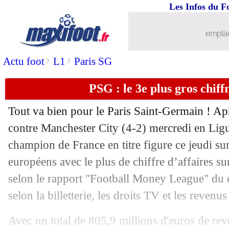
Les Infos du F
23/01
PSG
: le milieu, Halilhodzic a vu une 
emplac
23/01
C3
: Fenerbahce-Lyon, les compos
>
>
Actu foot
L1
Paris SG
23/01
Man City
: Carragher découpe les Citi
PSG : le 3e plus gros chiffr
23/01
Nantes
: Elia, ça bloque avec les You
Tout va bien pour le Paris Saint-Germain ! Ap
23/01
Leicester
: Monaco pense à Ndidi
contre Manchester City (4-2) mercredi en Lig
champion de France en titre figure ce jeudi su
23/01
West Ham
: l'OM a tenté Todibo
européens avec le plus de chiffre d’affaires s
selon le rapport "Football Money League" du c
23/01
FFF
: Benatia et Létang, verdict repou
selon la billetterie, les droits TV et les reven
23/01
Roma
: c'est fait pour Rensch (officiel
Avec un total de 805,9 millions d'euros de reve