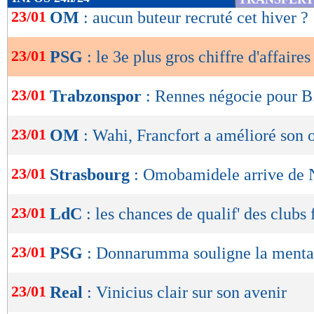
de
23/01
OM
: aucun buteur recruté cet hiver ?
3. Paris Saint-Germain - 805,9 millions d'euro
lecture
4. Manchester United - 770,6 millions d'euros
23/01
PSG
: le 3e plus gros chiffre d'affaires
OK
5. Bayern Munich - 765,4 millions d'euros
23/01
Trabzonspor
: Rennes négocie pour 
6. FC Barcelone - 760,3 millions d'euros
23/01
OM
: Wahi, Francfort a amélioré son o
7. Arsenal - 716,5 millions d'euros
23/01
Strasbourg
: Omobamidele arrive de
8. Liverpool - 714,7 millions d'euros
23/01
LdC
: les chances de qualif' des clubs 
9. Tottenham - 615 millions d'euros
23/01
PSG
: Donnarumma souligne la menta
10. Chelsea - 545,5 millions d'euros
23/01
Real
: Vinicius clair sur son avenir
11. Dortmund - 513,7 millions d'euros