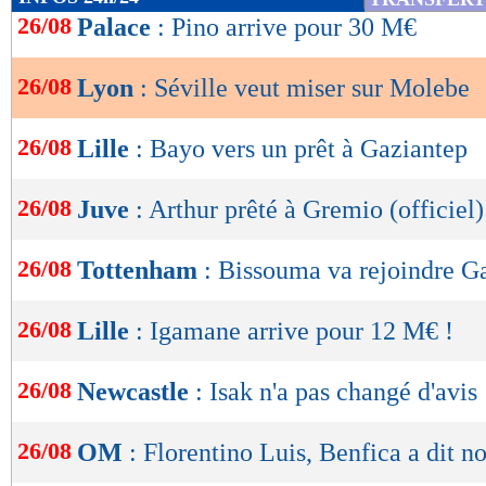
de
26/08
Palace
: Pino arrive pour 30 M€
lecture
26/08
Lyon
: Séville veut miser sur Molebe
OK
26/08
Lille
: Bayo vers un prêt à Gaziantep
26/08
Juve
: Arthur prêté à Gremio (officiel)
26/08
Tottenham
: Bissouma va rejoindre G
26/08
Lille
: Igamane arrive pour 12 M€ !
26/08
Newcastle
: Isak n'a pas changé d'avis
26/08
OM
: Florentino Luis, Benfica a dit no