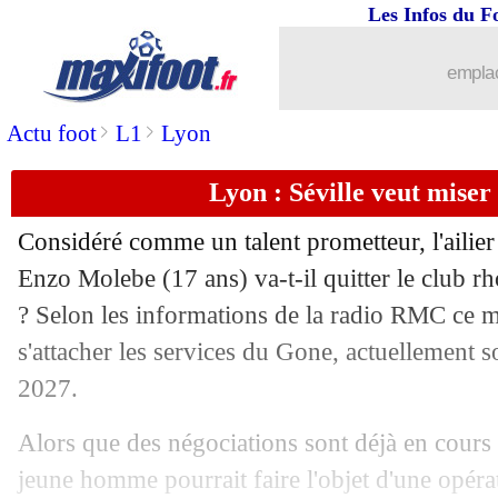
Les Infos du F
emplac
>
>
Actu foot
L1
Lyon
Lyon : Séville veut mise
Considéré comme un talent prometteur, l'ailie
Enzo
Molebe
(17 ans) va-t-il quitter le club r
? Selon les informations de la radio RMC ce ma
...
brèves d'AUJOURD'HUI ( 7 août 202
s'attacher les services du Gone, actuellement s
2027.
...
Liste des brèves du mer. 27 août 2025
Alors que des négociations sont déjà en cours en
26/08
OM
: Traoré a aussi dit oui !
jeune homme pourrait faire l'objet d'une opéra