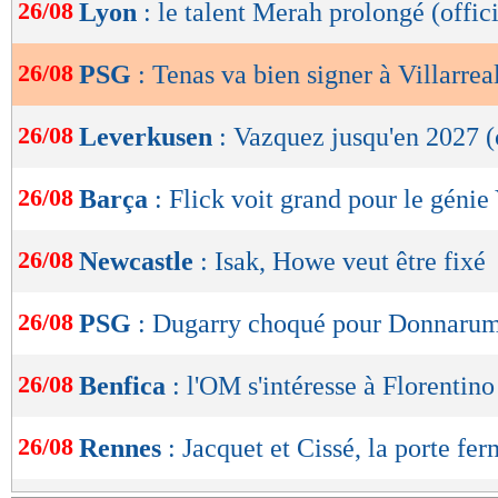
de
26/08
Lyon
: le talent Merah prolongé (offici
lecture
26/08
PSG
: Tenas va bien signer à Villarrea
OK
26/08
Leverkusen
: Vazquez jusqu'en 2027 (o
26/08
Barça
: Flick voit grand pour le géni
26/08
Newcastle
: Isak, Howe veut être fixé
26/08
PSG
: Dugarry choqué pour Donnar
26/08
Benfica
: l'OM s'intéresse à Florentino
26/08
Rennes
: Jacquet et Cissé, la porte fe