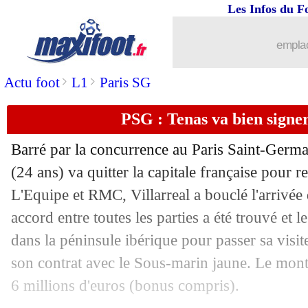
26/08
Lille
: Igamane arrive pour 12 M€ !
Les Infos du F
26/08
Newcastle
: Isak n'a pas changé d'avis
emplac
>
>
Actu foot
L1
Paris SG
26/08
OM
: Florentino Luis, Benfica a dit no
PSG : Tenas va bien signer
26/08
PSG
: Donnarumma, offre de City à 1
Barré par la concurrence au Paris Saint-Germ
26/08
Auxerre
: Joly prêté à Kaiserslautern (
(24 ans) va quitter la capitale française pour 
L'Equipe et RMC, Villarreal a bouclé l'arrivée
26/08
EdF
: Kolo Muani laissé de côté ?
accord entre toutes les parties a été trouvé et l
26/08
PSG
: la Real Sociedad pense à Soler
dans la péninsule ibérique pour passer sa visi
son contrat avec le Sous-marin jaune. Le monta
26/08
Lyon
: Fofana a décidé de rester !
6 millions d'euros (bonus compris).