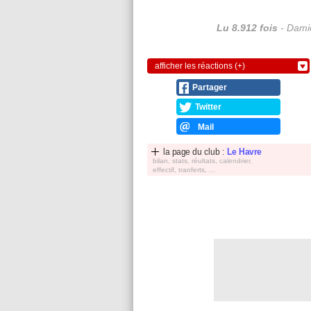
Lu 8.912 fois
- Damie
afficher les réactions (+)
Partager
Twitter
Mail
la page du club :
Le Havre
bilan, stats, réultats, calendrier,
effectif, tranferts, ...