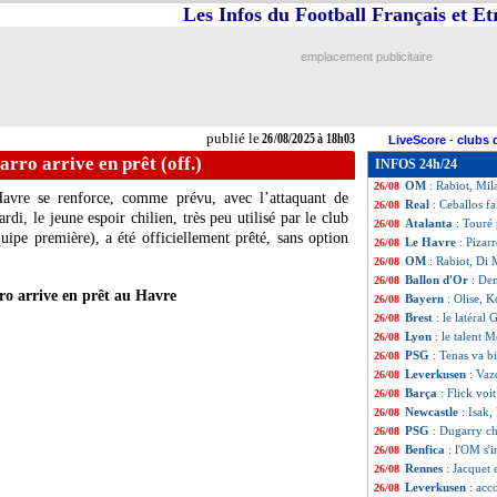
Les Infos du Football Français et E
Tottenham
: Bis
26/08
Lille
: Igamane ar
26/08
Newcastle
: Isak 
26/08
emplacement publicitaire
OM
: Florentino 
26/08
PSG
: Donnarumm
26/08
Auxerre
: Joly pr
26/08
EdF
: Kolo Muani 
26/08
publié le
26/08/2025 à 18h03
LiveScore
-
clubs 
PSG
: la Real So
26/08
arro arrive en prêt (off.)
INFOS 24h/24
Lyon
: Fofana a d
26/08
OM
: Rabiot, Mil
26/08
avre se renforce, comme prévu, avec l’attaquant de
Real
: Ceballos f
26/08
di, le jeune espoir chilien, très peu utilisé par le club
Atalanta
: Touré 
26/08
uipe première), a été officiellement prêté, sans option
Le Havre
: Pizar
26/08
OM
: Rabiot, Di 
26/08
Ballon d'Or
: De
26/08
o arrive en prêt au Havre
Bayern
: Olise, 
26/08
Brest
: le latéral
26/08
Lyon
: le talent 
26/08
PSG
: Tenas va bi
26/08
Leverkusen
: Vaz
26/08
Barça
: Flick voi
26/08
Newcastle
: Isak,
26/08
PSG
: Dugarry 
26/08
Benfica
: l'OM s'
26/08
Rennes
: Jacquet 
26/08
Leverkusen
: acc
26/08