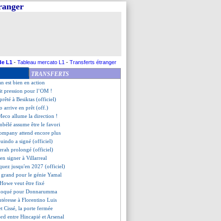
tranger
souma va rejoindre Galatasaray
rive pour 12 M€ !
n'a pas changé d'avis
Luis, Benfica a dit non mais...
a, offre de City à 15 M€ ?
êté à Kaiserslautern (off.)
laissé de côté ?
de L1
-
Tableau mercato L1
-
Transferts étranger
ciedad pense à Soler
TRANSFERTS
écidé de rester !
an est bien en action
ait pression pour l’OM !
prêté à Besiktas (officiel)
ro arrive en prêt (off.)
Meco allume la direction !
mbélé assume être le favori
Kompany attend encore plus
 Guindo a signé (officiel)
Merah prolongé (officiel)
en signer à Villarreal
quez jusqu'en 2027 (officiel)
t grand pour le génie Yamal
 Howe veut être fixé
choqué pour Donnarumma
intéresse à Florentino Luis
et Cissé, la porte fermée
ord entre Hincapié et Arsenal