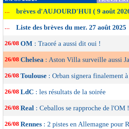
de
...
brèves d'AUJOURD'HUI ( 9 août 202
lecture
OK
...
Liste des brèves du mer. 27 août 2025
26/08
OM
: Traoré a aussi dit oui !
26/08
Chelsea
: Aston Villa surveille aussi 
26/08
Toulouse
: Orban signera finalement 
26/08
LdC
: les résultats de la soirée
26/08
Real
: Ceballos se rapproche de l'OM 
26/08
Rennes
: 2 pistes en Allemagne pour 