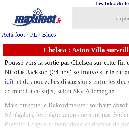
Les Infos du F
emplac
>
>
Actu foot
PL
Blues
Chelsea : Aston Villa surveil
Poussé vers la sortie par Chelsea sur cette fin 
Nicolas Jackson (24 ans) se trouve sur le rad
ici
), et des nouvelles discussions entre les deux
ce mardi à ce sujet, selon Sky Allemagne.
Mais puisque le Rekordmeister souhaite absol
Sénégalais, les négociations ne sont pas éviden
Premier League suivent donc ce dossier de prè