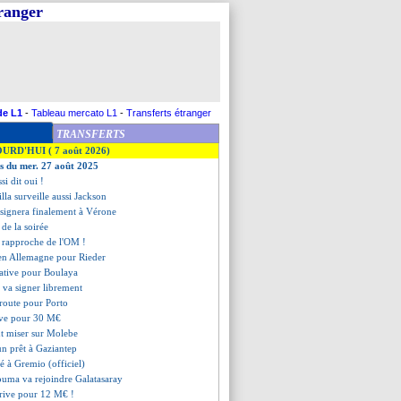
tranger
de L1
-
Tableau mercato L1
-
Transferts étranger
TRANSFERTS
OURD'HUI ( 7 août 2026)
es du mer. 27 août 2025
si dit oui !
illa surveille aussi Jackson
 signera finalement à Vérone
s de la soirée
e rapproche de l'OM !
s en Allemagne pour Rieder
tative pour Boulaya
va signer librement
 route pour Porto
rive pour 30 M€
ut miser sur Molebe
un prêt à Gaziantep
té à Gremio (officiel)
souma va rejoindre Galatasaray
rive pour 12 M€ !