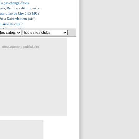
n'a pas changé d'avis
Luis, Benfica a dit non mais...
a, offre de City à 15 M€ ?
êté à Kaiserslautern (off.)
laissé de côté ?
ciedad pense à Soler
écidé de rester !
an est bien en action
ait pression pour l’OM !
emplacement publicitaire
prêté à Besiktas (officiel)
ro arrive en prêt (off.)
Meco allume la direction !
mbélé assume être le favori
Kompany attend encore plus
 Guindo a signé (officiel)
Merah prolongé (officiel)
en signer à Villarreal
quez jusqu'en 2027 (officiel)
t grand pour le génie Yamal
 Howe veut être fixé
choqué pour Donnarumma
intéresse à Florentino Luis
et Cissé, la porte fermée
ord entre Hincapié et Arsenal
t tenter de prolonger Clauss
C s'active pour Gaaei