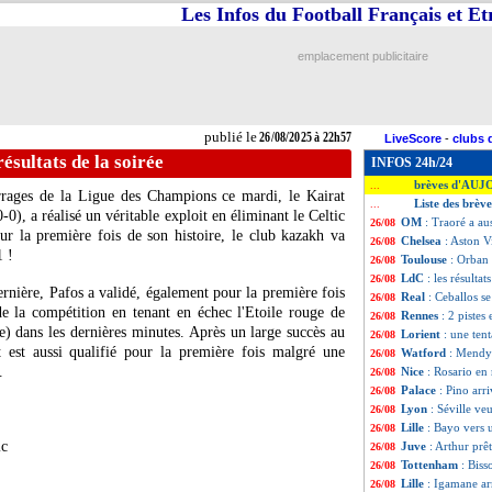
Les Infos du Football Français et E
emplacement publicitaire
publié le
26/08/2025 à 22h57
LiveScore
-
clubs 
résultats de la soirée
INFOS 24h/24
brèves d'AUJ
...
rrages de la Ligue des Champions ce mardi, le Kairat
Liste des brèv
...
-0), a réalisé un véritable exploit en éliminant le Celtic
OM
: Traoré a aus
26/08
ur la première fois de son histoire, le club kazakh va
Chelsea
: Aston V
26/08
1 !
Toulouse
: Orban
26/08
LdC
: les résultat
26/08
ernière, Pafos a validé, également pour la première fois
Real
: Ceballos s
26/08
 de la compétition en tenant en échec l'Etoile rouge de
Rennes
: 2 piste
26/08
e) dans les dernières minutes. Après un large succès au
Lorient
: une ten
26/08
est aussi qualifié pour la première fois malgré une
Watford
: Mendy 
26/08
.
Nice
: Rosario en
26/08
Palace
: Pino ar
26/08
Lyon
: Séville ve
26/08
Lille
: Bayo vers 
26/08
ic
Juve
: Arthur prê
26/08
Tottenham
: Bis
26/08
Lille
: Igamane ar
26/08