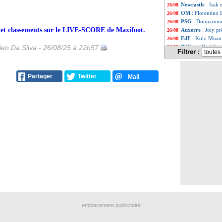
Newcastle
: Isak 
26/08
OM
: Florentino 
26/08
PSG
: Donnarumm
26/08
rs et classements sur le LIVE-SCORE de Maxifoot.
Auxerre
: Joly pr
26/08
EdF
: Kolo Muani 
26/08
en Da Silva - 26/08/25 à 22h57
PSG
: la Real So
26/08
Filtrer :
Lyon
: Fofana a d
26/08
OM
: Rabiot, Mil
26/08
Real
: Ceballos f
26/08
Partager
Twitter
Mail
Atalanta
: Touré 
26/08
Le Havre
: Pizar
26/08
OM
: Rabiot, Di 
26/08
Ballon d'Or
: De
26/08
Bayern
: Olise, 
26/08
Brest
: le latéral
26/08
Lyon
: le talent 
26/08
PSG
: Tenas va bi
26/08
Leverkusen
: Vaz
26/08
Barça
: Flick voi
26/08
Newcastle
: Isak,
26/08
PSG
: Dugarry 
26/08
Benfica
: l'OM s'
26/08
Rennes
: Jacquet 
26/08
Leverkusen
: acc
26/08
emplacement publicitaire
Nice
: le club veu
26/08
Ajax
: le Paris F
26/08