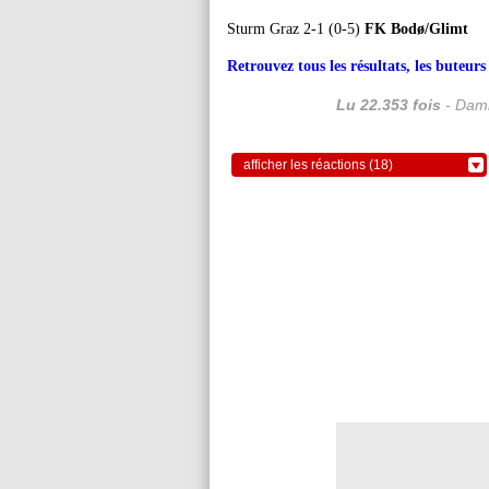
Sturm Graz 2-1 (0-5)
FK Bodø/Glimt
Retrouvez tous les résultats, les buteu
Lu 22.353 fois
- Dami
afficher les réactions (18)