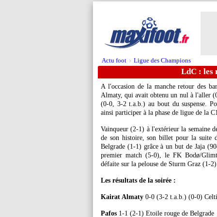
Actu foot
Ligue des Champions
>
LdC : les 
A l'occasion de la manche retour des ba
Almaty, qui avait obtenu un nul à l'aller (0
(0-0, 3-2 t.a.b.) au bout du suspense. Po
ainsi participer à la phase de ligue de la C
Vainqueur (2-1) à l'extérieur la semaine d
de son histoire, son billet pour la suite
Belgrade (1-1) grâce à un but de Jaja (90
premier match (5-0), le FK Bodø/Glimt 
défaite sur la pelouse de Sturm Graz (1-2)
Les résultats de la soirée :
Kairat Almaty
0-0 (3-2 t.a.b.) (0-0) Celt
Pafos
1-1 (2-1) Etoile rouge de Belgrade