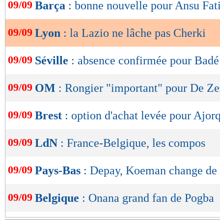
de
09/09
Barça
: bonne nouvelle pour Ansu Fat
lecture
09/09
Lyon
: la Lazio ne lâche pas Cherki
OK
09/09
Séville
: absence confirmée pour Badé
09/09
OM
: Rongier "important" pour De Ze
09/09
Brest
: option d'achat levée pour Ajor
09/09
LdN
: France-Belgique, les compos
09/09
Pays-Bas
: Depay, Koeman change de 
09/09
Belgique
: Onana grand fan de Pogba