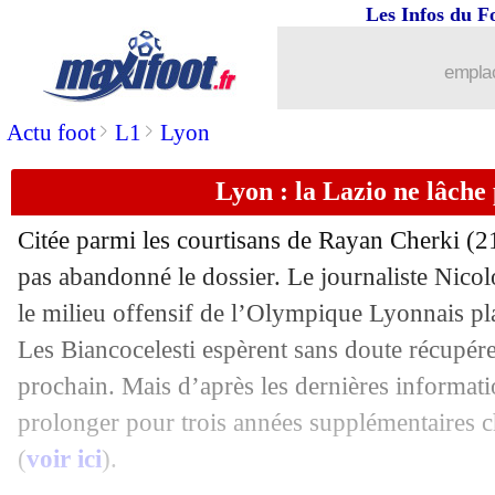
Les Infos du F
emplac
>
>
Actu foot
L1
Lyon
Lyon : la Lazio ne lâche
...
brèves d'AUJOURD'HUI ( 7 août 202
Citée parmi les courtisans de Rayan Cherki (21 
...
Liste des brèves du mar. 10 septembr
pas abandonné le dossier. Le journaliste Nico
le milieu offensif de l’Olympique Lyonnais plaî
09/09
PSG
: Dembélé annonce la couleur
Les Biancocelesti espèrent sans doute récupérer 
09/09
EdF
: la récompense d'un Dembélé bo
prochain. Mais d’après les dernières informatio
prolonger pour trois années supplémentaires 
09/09
EdF
: Mbappé, Deschamps réitère sa 
(
voir ici
).