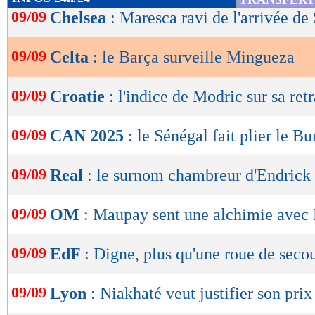
de
09/09
Chelsea
: Maresca ravi de l'arrivée d
lecture
09/09
Celta
: le Barça surveille Mingueza
OK
09/09
Croatie
: l'indice de Modric sur sa retr
09/09
CAN 2025
: le Sénégal fait plier le B
09/09
Real
: le surnom chambreur d'Endrick
09/09
OM
: Maupay sent une alchimie avec 
09/09
EdF
: Digne, plus qu'une roue de secou
09/09
Lyon
: Niakhaté veut justifier son prix