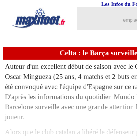
Les Infos du F
09/09
EdF
: Koundé voulait voir la France s
emplac
09/09
EdF
: Griezmann avec Giroud sur le 
09/09
LdN
: les résultats de la soirée
Celta : le Barça surveil
09/09
LdN
: le classement du groupe 2 (Fran
Auteur d'un excellent début de saison avec le Ce
09/09
LdN
: France 2-0 Belgique (fini)
Oscar
Mingueza
(25 ans, 4 matchs et 2 buts e
été convoqué avec l'équipe d'Espagne sur ce 
09/09
Barça
: bonne nouvelle pour Ansu Fat
D'après les informations du quotidien Mundo 
Barcelone surveille avec une grande attention 
09/09
Lyon
: la Lazio ne lâche pas Cherki
joueur.
09/09
Séville
: absence confirmée pour Badé
Alors que le club catalan a libéré le défenseur