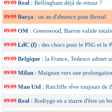
de
09/09
Real
: Bellingham déjà de retour ?
lecture
09/09
Barça
: un an d'absence pour Bernal
OK
09/09
OM
: Greenwood, Barton valide total
09/09
LdC (f)
: des chocs pour le PSG et le 
09/09
Belgique
: la France, Tedesco admet u
09/09
Milan
: Maignan vers une prolongatio
09/09
Man Utd
: Ratcliffe rêve toujours de 
09/09
Real
: Rodrygo en a marre d'être un b