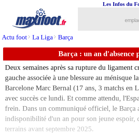
09/09
EdF
: le Groupama Stadium ne sera pa
Les Infos du F
09/09
PSG
: Tenas ne voulait que le Barça...
emplac
>
>
Actu foot
La Liga
Barça
09/09
OM
: Garcia, un départ toujours possi
Barça : un an d'absence 
09/09
Chelsea
: Maresca ravi de l'arrivée d
Deux semaines après sa rupture du ligament c
09/09
Celta
: le Barça surveille Mingueza
gauche associée à une blessure au ménisque lat
Barcelone Marc
Bernal
(17 ans, 3 matchs en Li
09/09
Croatie
: l'indice de Modric sur sa retr
avec succès ce lundi. Et comme attendu, l'Esp
09/09
CAN 2025
: le Sénégal fait plier le B
frein. Dans un communiqué officiel, le Barça
indisponibilité d'un an pour son jeune espoir, 
09/09
Real
: le surnom chambreur d'Endrick
terrains avant septembre 2025.