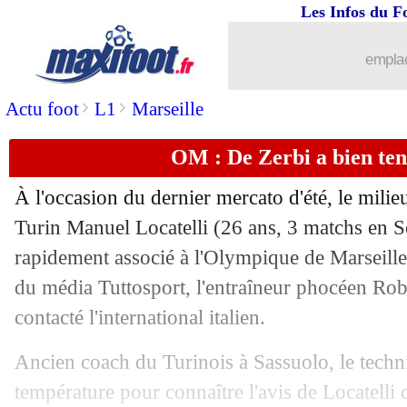
Les Infos du F
09/09
OM
: Maupay sent une alchimie avec 
emplac
09/09
EdF
: Digne, plus qu'une roue de secou
>
>
Actu foot
L1
Marseille
09/09
Lyon
: Niakhaté veut justifier son prix
OM : De Zerbi a bien ten
09/09
Barça
: Flick a refusé trois départs cet
À l'occasion du dernier mercato d'été, le milie
09/09
Brésil
: Neymar, Rodrygo en rajoute 
Turin Manuel
Locatelli
(26 ans, 3 matchs en Se
rapidement associé à l'Olympique de Marseille
09/09
Liverpool
: Van Dijk prêt à prolonger
du média Tuttosport, l'entraîneur phocéen Robe
contacté l'international italien.
09/09
OM
: De Zerbi justifie les départs
Ancien coach du Turinois à Sassuolo, le techni
09/09
Al-Sadd
: Atal va rebondir au Qatar
température pour connaître l'avis de Locatelli