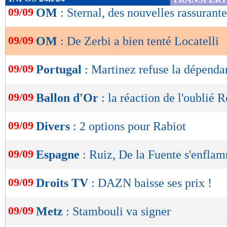
de
09/09
OM
: Sternal, des nouvelles rassurante
lecture
09/09
OM
: De Zerbi a bien tenté Locatelli
OK
09/09
Portugal
: Martinez refuse la dépend
09/09
Ballon d'Or
: la réaction de l'oublié 
09/09
Divers
: 2 options pour Rabiot
09/09
Espagne
: Ruiz, De la Fuente s'enfla
09/09
Droits TV
: DAZN baisse ses prix !
09/09
Metz
: Stambouli va signer