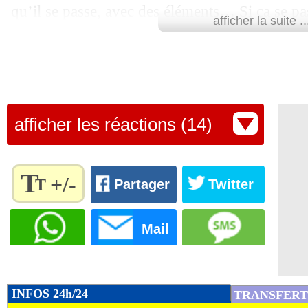
qu’il se passe, avec des éléments… Si ça se pas
afficher la suite ..
se passe moins bien, c’est comme ça, ça n’a p
des gens soient mécontents, déçus, et manifest
ne pense pas que ce soit pour le bien de l’équi
boss des Bleus au micro de TF1.
afficher les réactions (14)
Lu 26.954 fois
- Clément Barbier 
T
+/-
T
Partager
Twitter
Règlez la
taille du
Mail
texte
pour
l'adapter
à vos
INFOS 24h/24
TRANSFERT
préférences