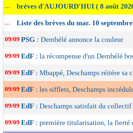
...
brèves d'AUJOURD'HUI ( 8 août 202
de
lecture
...
Liste des brèves du mar. 10 septembr
OK
09/09
PSG
: Dembélé annonce la couleur
09/09
EdF
: la récompense d'un Dembélé bo
09/09
EdF
: Mbappé, Deschamps réitère sa 
09/09
EdF
: les sifflets, Deschamps incrédul
09/09
EdF
: Deschamps satisfait du collectif
09/09
EdF
: première titularisation, la fiert