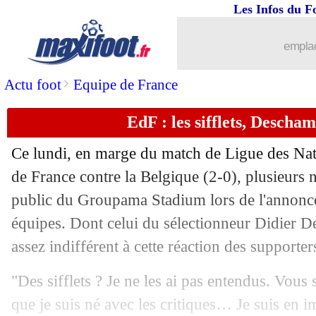
Les Infos du F
emplac
>
Actu foot
Equipe de France
EdF : les sifflets, Descha
Ce lundi, en marge du match de Ligue des Nat
de France contre la Belgique (2-0), plusieurs n
public du Groupama Stadium lors de l'annonce
équipes. Dont celui du sélectionneur Didier 
assez indifférent à cette réaction des supporter
"Des sifflets ? Je ne les ai pas entendus. Vous 
que je suis né avec les critiques… Je suis en 