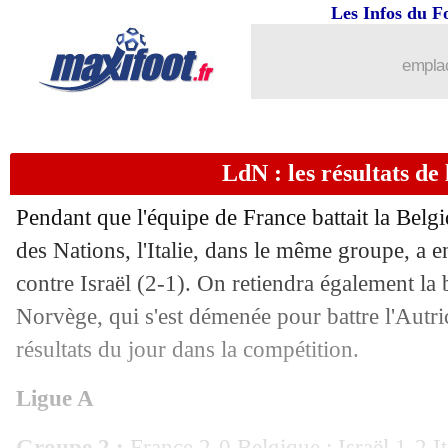
Les Infos du F
emplac
LdN : les résultats de 
Pendant que l'équipe de France battait la Belg
des Nations, l'Italie, dans le même groupe, a 
contre Israël (2-1). On retiendra également la
Norvège, qui s'est démenée pour battre l'Autric
résultats du jour dans la compétition.
Ligue A
...
brèves d'AUJOURD'HUI ( 8 août 202
Groupe 2 :
France 2-0 Belgique ; Israël 1-2 It