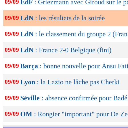
09/09
EdF
: Griezmann avec Giroud sur le 
de
lecture
09/09
LdN
: les résultats de la soirée
OK
09/09
LdN
: le classement du groupe 2 (Fran
09/09
LdN
: France 2-0 Belgique (fini)
09/09
Barça
: bonne nouvelle pour Ansu Fat
09/09
Lyon
: la Lazio ne lâche pas Cherki
09/09
Séville
: absence confirmée pour Badé
09/09
OM
: Rongier "important" pour De Ze