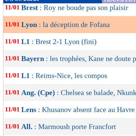
de
11/01
Brest
: Roy ne boude pas son plaisir
lecture
11/01
Lyon
: la déception de Fofana
OK
11/01
L1
: Brest 2-1 Lyon (fini)
11/01
Bayern
: les trophées, Kane ne doute 
11/01
L1
: Reims-Nice, les compos
11/01
Ang. (Cpe)
: Chelsea se balade, Nkun
11/01
Lens
: Khusanov absent face au Havre
11/01
All.
: Marmoush porte Francfort