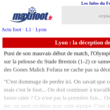
Les Infos du F
11/01
Rennes
: Samba a vu du positif
emplac
11/01
OM
: Højbjerg ne s'enflamme pas
>
>
Actu foot
L1
Lyon
11/01
L1
: le classement provisoire
Lyon : la déception d
11/01
L1
: Rennes 1-2 Marseille (fini)
Puni de son mauvais début de match, l'Olympiq
11/01
Ita.
: retour sur terre pour Milan et Co
sur la pelouse du Stade Brestois (1-2) ce same
des Gones Malick Fofana ne cache pas sa déce
11/01
L2
: Lorient et Metz dos à dos
"C'est dommage de perdre ici. On savait que ce
11/01
Milan
: Ibrahimovic répond à la rume
mais c'est le foot... On doit continuer à travai
heure ratée ? Ce n'est pas la première fois... O
11/01
Man City
: Grealish, 392 jours plus ta
jeu, on peut rivaliser avec cette équipe. C'est