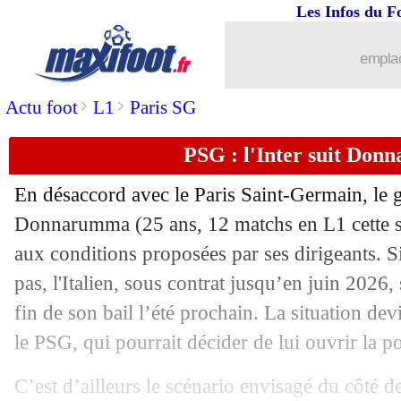
Les Infos du F
11/01
PSG
: City, Luis Enrique refuse de se 
emplac
11/01
Ang. (Cpe)
: Liverpool qualifié sans f
>
>
Actu foot
L1
Paris SG
11/01
Naples
: Kvaratskhelia, les vérités de 
PSG : l'Inter suit Don
11/01
Nantes
: Kombouaré épargne Lopes
En désaccord avec le Paris Saint-Germain, le 
11/01
PSG
: Asensio, Luis Enrique n'a rien à 
Donnarumma
(25 ans, 12 matchs en L1 cette 
aux conditions proposées par ses dirigeants. S
11/01
Real
: Olmo, Ancelotti refuse la polé
pas, l'Italien, sous contrat jusqu’en juin 2026,
fin de son bail l’été prochain. La situation de
11/01
Rennes
: Jota déjà sur le départ !
le PSG, qui pourrait décider de lui ouvrir la po
11/01
PSG
: Luis Enrique répond sur son ave
C’est d’ailleurs le scénario envisagé du côté de