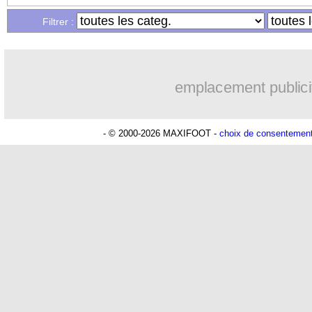
...
Liste des brèves du ven. 10 janvier 20
Filtrer :
...
Liste des brèves du jeu. 9 janvier 2025
emplacement publici
- © 2000-2026 MAXIFOOT -
choix de consentemen