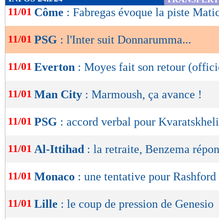
de
11/01
Côme
: Fabregas évoque la piste Mati
lecture
11/01
PSG
: l'Inter suit Donnarumma...
OK
11/01
Everton
: Moyes fait son retour (offici
11/01
Man City
: Marmoush, ça avance !
11/01
PSG
: accord verbal pour Kvaratskheli
11/01
Al-Ittihad
: la retraite, Benzema répo
11/01
Monaco
: une tentative pour Rashford 
11/01
Lille
: le coup de pression de Genesio