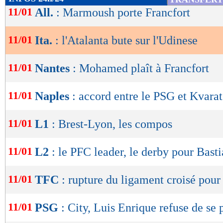
de
11/01
All.
: Marmoush porte Francfort
lecture
11/01
Ita.
: l'Atalanta bute sur l'Udinese
OK
11/01
Nantes
: Mohamed plaît à Francfort
11/01
Naples
: accord entre le PSG et Kvarat
11/01
L1
: Brest-Lyon, les compos
11/01
L2
: le PFC leader, le derby pour Basti
11/01
TFC
: rupture du ligament croisé pou
11/01
PSG
: City, Luis Enrique refuse de se 