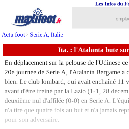
Les Infos du F
11/01
Man City
: Grealish, 392 jours plus ta
emplac
11/01
L1
: Reims 2-4 Nice (fini)
>
Actu foot
Serie A, Italie
11/01
Monaco
: Biereth, c'est fait (officiel)
Ita. : l'Atalanta bute su
11/01
Ang. (Cpe)
: le festival offensif de M
En déplacement sur la pelouse de l'Udinese ce 
11/01
All.
: le Bayern répond à Leverkusen
20e journée de Serie A, l'Atalanta Bergame a
bien. Le club lombard, qui avait enchaîné 11 
11/01
Lyon
: Sage en veut à sa défense
avant d'être freiné par la Lazio (1-1, 28 déce
deuxième nul d'affilée (0-0) en Serie A. L'équ
11/01
L1
: Rennes-Marseille, les compos
n'a tiré que quatre fois au but et n'a jamais r
pour son adversaire.
11/01
Ita.
: la Juve accrochée par le Torino