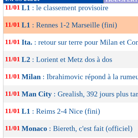
de
11/01
L1
: le classement provisoire
En seconde période, Marseille a pris l’avantage
lecture
Greenwood : l’Anglais déposait un centre parfai
11/01
L1
: Rennes 1-2 Marseille (fini)
OK
2, 49e). Une entame de seconde période parfait
pouvaient ensuite gérer le rythme d’un secon
11/01
Ita.
: retour sur terre pour Milan et Co
l’heure de jeu, les joueurs de Roberto De Zerbi
11/01
L2
: Lorient et Metz dos à dos
le break mais Samba s’imposait coup sur coup
Murillo. La sortie de Kalimuendo à la pause, apr
11/01
Milan
: Ibrahimovic répond à la rume
beaucoup de mal à Rennes. Sans lui, les Roug
profondeur et de présence dans la surface pou
11/01
Man City
: Grealish, 392 jours plus ta
Rulli bien moins sollicité en seconde période.
victoire en six matchs de L1, l’OM prend cinq
11/01
L1
: Reims 2-4 Nice (fini)
Monaco, troisième, et revient provisoirement à
11/01
Monaco
: Biereth, c'est fait (officiel)
leader.