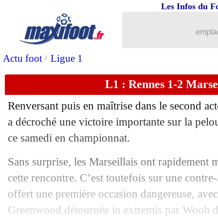
Les Infos du F
emplac
>
Actu foot
Ligue 1
L1 : Rennes 1-2 Marseil
Renversant puis en maîtrise dans le second ac
a décroché une victoire importante sur la pel
ce samedi en championnat.
Sans surprise, les Marseillais ont rapidement m
cette rencontre. C’est toutefois sur une contre
offert une première occasion dangereuse, avec
...
brèves d'AUJOURD'HUI ( 7 août 202
Greenwood détournée in extremis par Wooh de