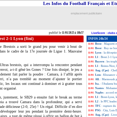
Les Infos du Football Français et E
Milan
: Ibrahimo
11/01
Man City
: Greal
11/01
L1
: Reims 2-4 Nic
11/01
emplacement publicitaire
Monaco
: Biereth,
11/01
Ang. (Cpe)
: le f
11/01
All.
: le Bayern r
11/01
Lyon
: Sage en ve
11/01
publié le
11/01/2025 à 18h57
LiveScore
-
clubs 
L1
: Rennes-Marse
11/01
est 2-1 Lyon (fini)
INFOS 24h/24
Ita.
: la Juve accr
11/01
Brest
: Magnetti e
11/01
Brestois a sorti le grand jeu pour venir à bout de
Brest
: Roy ne bou
11/01
dans le cadre de la 17e journée de Ligue 1. Mauvaise
Lyon
: la décepti
11/01
L1
: Brest 2-1 Lyo
11/01
Bayern
: les trop
11/01
ltras brestois, qui a interrompu la rencontre pendant
L1
: Reims-Nice, 
11/01
voi, a-t-il gêné les Gones ? Une fois dissipé, le jeu a
Ang. (Cpe)
: Che
11/01
dement fait parler la poudre : Camara, à l’affût après
Lens
: Khusanov a
11/01
ri, n’a pas tremblé au moment d’ajuster le portier
All.
: Marmoush p
11/01
lic, les locaux ont continué à dominer et à gratter tous
Ita.
: l'Atalanta b
11/01
nt organisé.
Nantes
: Mohamed
11/01
Naples
: accord e
11/01
n, justement, le SB29 a ensuite fait le break au terme
L1
: Brest-Lyon, 
11/01
L2
: le PFC leader
bia a trouvé Camara dans la profondeur, qui a servi
11/01
TFC
: rupture du
11/01
de délicieuse (2-0, 25e) ! Un régal. Difficile d’en dire
PSG
: City, Luis 
11/01
 développer leur jeu pendant la première demi-heure.
Ang. (Cpe)
: Live
11/01
naires, a tout de même réussi à offrir un ballon de but à