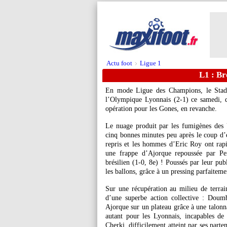
Actu foot
Ligue 1
>
L1 : Br
En mode Ligue des Champions, le Stade 
l’Olympique Lyonnais (2-1) ce samedi, 
opération pour les Gones, en revanche.
Le nuage produit par les fumigènes des U
cinq bonnes minutes peu après le coup d’en
repris et les hommes d’Eric Roy ont rapi
une frappe d’Ajorque repoussée par Per
brésilien (1-0, 8e) ! Poussés par leur pub
les ballons, grâce à un pressing parfaiteme
Sur une récupération au milieu de terrai
d’une superbe action collective : Doum
Ajorque sur un plateau grâce à une talonna
autant pour les Lyonnais, incapables de
Cherki, difficilement atteint par ses parte