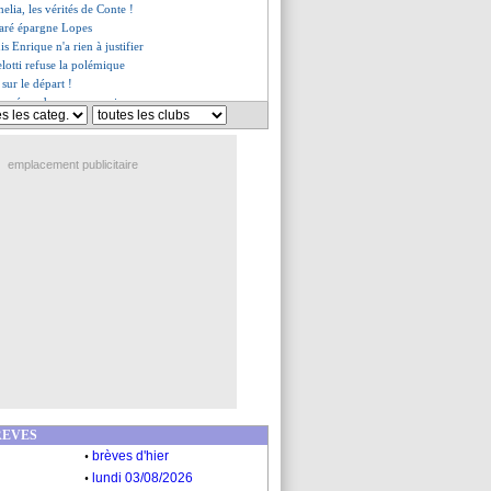
elia, les vérités de Conte !
ré épargne Lopes
is Enrique n'a rien à justifier
lotti refuse la polémique
 sur le départ !
ue répond sur son avenir
 de Cardona ?
en veut après son erreur
et Koné se sont expliqués
emplacement publicitaire
ne demande XXL du Barça ?
o prêté à la Fio (off.)
e Benzema à Vinicius
 touché à l'adducteur
llin envoie un message
évoque la piste Matic
it Donnarumma...
ait son retour (officiel)
ush, ça avance !
bal pour Kvaratskhelia ?
traite, Benzema répond
tative pour Rashford !
 pression de Genesio
es du ven. 10 janvier 2025
REVES
es du jeu. 9 janvier 2025
.
brèves d'hier
.
lundi 03/08/2026