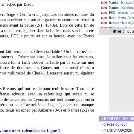
Naples
: Kvaratskh
11/01
s en échec par Bizot.
Nantes
: Komboua
11/01
PSG
: Asensio, Lu
11/01
rre Sage ? On l’a cru, jusqu’aux dernières minutes du
Real
: Olmo, Ance
11/01
r accélérer sur son aile gauche et centrer en retrait à
Rennes
: Jota déjà
11/01
 siens avant la pause (2-1, 45+3e). Lors de cette fin de
PSG
: Luis Enriq
11/01
 a même cru égaliser dans la foulée, mais son but a été
Filtrer :
ASSE
: le retour
11/01
iaires, l’OL a poursuivi sur sa lancée, avec un Cherki
Nantes
: Lopes s'
11/01
EdF
: Guendouzi 
11/01
Juve
: Araujo, u
11/01
ont fait trembler les filets via Baldé ! Un but refusé par
Naples
: Folorunsh
11/01
imètres… Résumons ainsi, le ballon pour les visiteurs,
Real
: les mots d
11/01
core lui, a failli trouver la faille par la suite sur une
PSG
: Marquinhos
11/01
 force de dominer, les Gones ont eux aussi réussi à
OM
: Meïté, Nico
11/01
ntre millimétré de Cherki, Lacazette aurait pu égaliser
Côme
: Fabregas 
11/01
PSG
: l'Inter su
11/01
Everton
: Moyes f
11/01
s Bretons, qui ont reculé pour tenir le score. Tout en se
Man City
: Marmo
11/01
éfense adverse, avec un cafouillage qui aurait pu se
PSG
: accord ver
11/01
n de rencontre, les Lyonnais ont tout donné pour enfin
Al-Ittihad
: la re
11/01
Monaco
: une ten
opération pour l’actuel 5e de Ligue 1, donc, qui manque
11/01
Lille
: le coup de
11/01
co, tenus en échec par Auxerre (0-0) et Nantes (2-2) ce
Liste des brèv
...
ARCHIVES DES B
Liste des brèv
...
.
brèves du jour
.
, buteurs et calendrier de Ligue 1
mardi 04/08/2026