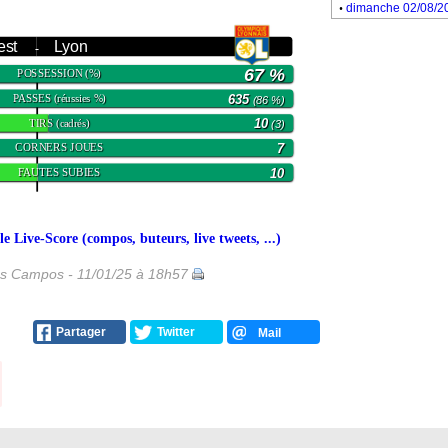
.
dimanche 02/08/2
est
Lyon
-
67 %
POSSESSION
(%)
PASSES
635
(réussies %)
(86 %)
TIRS
10
(cadrés)
(3)
CORNERS JOUES
7
FAUTES SUBIES
10
 Live-Score (compos, buteurs, live tweets, ...)
es Campos - 11/01/25 à 18h57
Partager
Twitter
Mail