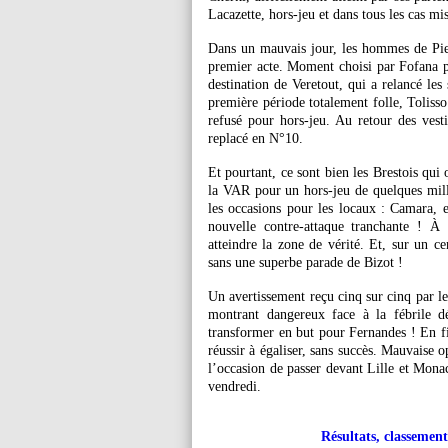
Lacazette, hors-jeu et dans tous les cas mi
Dans un mauvais jour, les hommes de Pie
premier acte. Moment choisi par Fofana pou
destination de Veretout, qui a relancé les
première période totalement folle, Tolisso
refusé pour hors-jeu. Au retour des vest
replacé en N°10.
Et pourtant, ce sont bien les Brestois qui 
la VAR pour un hors-jeu de quelques mill
les occasions pour les locaux : Camara, en
nouvelle contre-attaque tranchante ! À
atteindre la zone de vérité. Et, sur un ce
sans une superbe parade de Bizot !
Un avertissement reçu cinq sur cinq par le
montrant dangereux face à la fébrile d
transformer en but pour Fernandes ! En fi
réussir à égaliser, sans succès. Mauvaise 
l’occasion de passer devant Lille et Mona
vendredi.
Résultats, classement