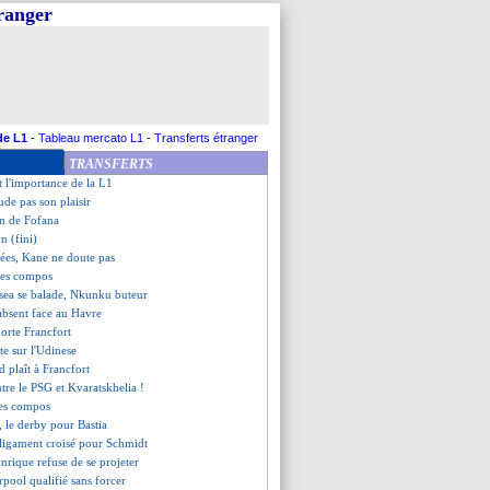
tranger
vic répond à la rumeur Rashford
ish, 392 jours plus tard
e (fini)
 c'est fait (officiel)
estival offensif de Man City
épond à Leverkusen
ut à sa défense
de L1
-
Tableau mercato L1
-
Transferts étranger
ille, les compos
TRANSFERTS
ochée par le Torino
t l'importance de la L1
de pas son plaisir
on de Fofana
n (fini)
hées, Kane ne doute pas
les compos
lsea se balade, Nkunku buteur
bsent face au Havre
orte Francfort
ute sur l'Udinese
 plaît à Francfort
ntre le PSG et Kvaratskhelia !
les compos
, le derby pour Bastia
 ligament croisé pour Schmidt
Enrique refuse de se projeter
rpool qualifié sans forcer