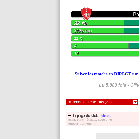
Br
33 %
309
(74 %)
11
(6)
4
10
Suivez les matchs en DIRECT sur le
Lu 5.883 fois
- Gill
afficher les réactions (22)
la page du club :
Brest
bilan, stats, réultats, calendrier,
effectif, tranferts, ...