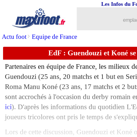
11/01
All.
: Marmoush porte Francfort
Les Infos du F
11/01
Ita.
: l'Atalanta bute sur l'Udinese
emplac
11/01
Nantes
: Mohamed plaît à Francfort
>
Actu foot
Equipe de France
EdF : Guendouzi et Koné se 
11/01
Naples
: accord entre le PSG et Kvarat
Partenaires en équipe de France, les milieux 
11/01
L1
: Brest-Lyon, les compos
Guendouzi
(25 ans, 20 matchs et 1 but en Seri
Roma Manu
Koné
(23 ans, 17 matchs et 2 buts
11/01
L2
: le PFC leader, le derby pour Basti
sont accrochés à l'occasion du derby romain e
11/01
TFC
: rupture du ligament croisé pou
ici
). D'après les informations du quotidien L'
joueurs tricolores ont pris le temps de s'expliq
11/01
PSG
: City, Luis Enrique refuse de se 
Lors de cette discussion, Guendouzi et Koné o