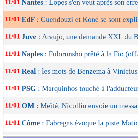
11/01
Nantes
: Lopes s'en veut après son err
de
lecture
11/01
EdF
: Guendouzi et Koné se sont expl
OK
11/01
Juve
: Araujo, une demande XXL du B
11/01
Naples
: Folorunsho prêté à la Fio (off.
11/01
Real
: les mots de Benzema à Vinicius
11/01
PSG
: Marquinhos touché à l'adducteu
11/01
OM
: Meïté, Nicollin envoie un mess
11/01
Côme
: Fabregas évoque la piste Mati