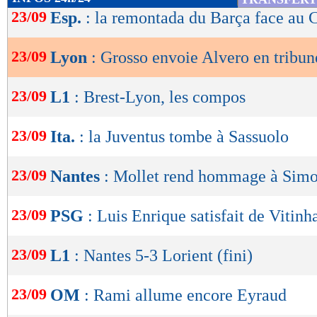
de
23/09
Esp.
: la remontada du Barça face au C
lecture
23/09
Lyon
: Grosso envoie Alvero en tribun
OK
23/09
L1
: Brest-Lyon, les compos
23/09
Ita.
: la Juventus tombe à Sassuolo
23/09
Nantes
: Mollet rend hommage à Sim
23/09
PSG
: Luis Enrique satisfait de Vitinh
23/09
L1
: Nantes 5-3 Lorient (fini)
23/09
OM
: Rami allume encore Eyraud