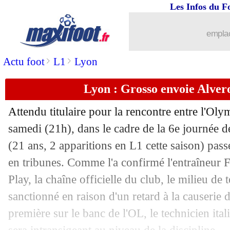
Les Infos du F
...
brèves d'AUJOURD'HUI ( 7 août 202
emplac
...
Liste des brèves du dim. 24 septembre
>
>
Actu foot
L1
Lyon
24/09
PSG-OM
: jackpot des parieurs si l'
Lyon : Grosso envoie Alvero
23/09
Lyon
: Grosso reste confiant, mais...
Attendu titulaire pour la rencontre entre l'Ol
23/09
Lyon
: Lacazette n'a "pas envie de dér
samedi (21h), dans le cadre de la 6e journée 
(21 ans, 2 apparitions en L1 cette saison) pass
23/09
Lyon
: Caqueret parle de crise
en tribunes. Comme l'a confirmé l'entraîneur
Play, la chaîne officielle du club, le milieu de 
23/09
Brest
: Mounié ne veut pas s'enflamm
sanctionné en raison d'un retard à la causerie 
première sur le banc de l'OL, le technicien ital
23/09
Ang.
: un bijou de Fernandes sauve M