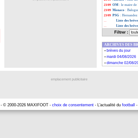
OM
: le maire de
23/09
Monaco
: Balogu
23/09
PSG
: Hernandez 
23/09
Liste des brèv
...
Liste des brèv
...
Filtrer :
ARCHIVES DES B
.
brèves du jour
.
mardi 04/08/2026
.
dimanche 02/08/2
emplacement publicitaire
- © 2000-2026 MAXIFOOT -
choix de consentement
- L'actualité du
football
-