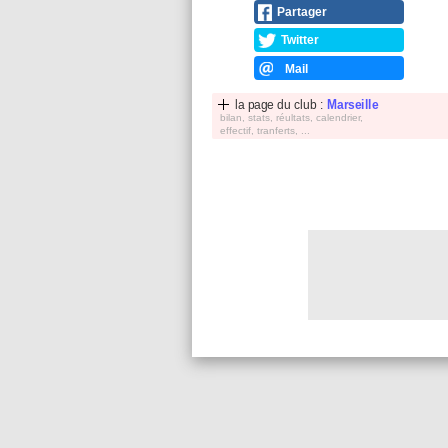
Partager
Twitter
Mail
la page du club :
Marseille
bilan, stats, réultats, calendrier,
effectif, tranferts, ...