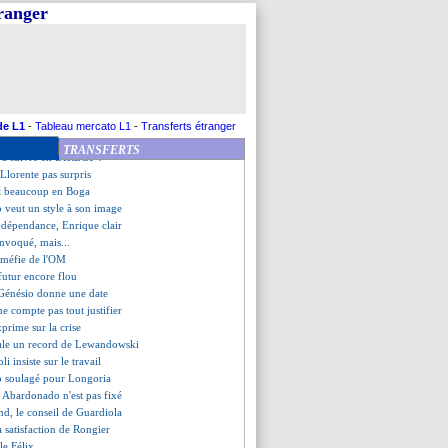
agne grâce à Reus
tranger
rd pourrait signer
te sur le podium
écupérer 3,2 M€
nt, les compos
d la tête !
précie le changement de système
onne Papin et Boli !
de L1
-
Tableau mercato L1
-
Transferts étranger
a pas oublié Ounahi
TRANSFERTS
e à suivre en DIRECT !
 Llorente pas surpris
oit beaucoup en Boga
 veut un style à son image
-dépendance, Enrique clair
onvoqué, mais...
 méfie de l'OM
 futur encore flou
, Génésio donne une date
ne compte pas tout justifier
xprime sur la crise
gale un record de Lewandowski
li insiste sur le travail
 soulagé pour Longoria
, Abardonado n'est pas fixé
nd, le conseil de Guardiola
a satisfaction de Rongier
cle Félix