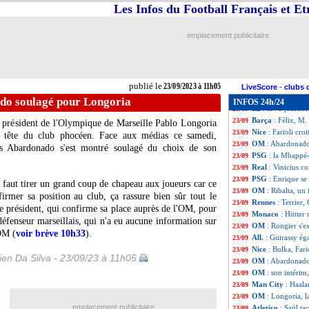
All.
: Dortmund g
23/09
Les Infos du Football Français et E
Al Ettifaq
: Linga
23/09
L2
: Auxerre mon
23/09
emplacement publicitaire
OM
: Anigo va r
23/09
L1
: Nantes-Lorie
23/09
Esp.
: Gérone pren
23/09
OM
: Rongier ap
23/09
publié le
23/09/2023 à 11h05
OM
: Rothen cart
23/09
LiveScore
-
clubs 
PSG
: Enrique n'
23/09
o soulagé pour Longoria
INFOS 24h/24
L2
: la 7e journé
23/09
Barça
: Félix, M.
23/09
président de l'Olympique de Marseille Pablo Longoria
Nice
: Farioli cr
23/09
a tête du club phocéen. Face aux médias ce samedi,
OM
: Abardonado
23/09
ues Abardonado s'est montré soulagé du choix de son
PSG
: la Mbappé
23/09
Real
: Vinicius c
23/09
PSG
: Enrique se
23/09
il faut tirer un grand coup de chapeau aux joueurs car ce
OM
: Ribalta, un
23/09
firmer sa position au club, ça rassure bien sûr tout le
Rennes
: Terrier
23/09
e président, qui confirme sa place auprès de l'OM, pour
Monaco
: Hütter 
23/09
défenseur marseillais, qui n'a eu aucune information sur
OM
: Rongier s'e
23/09
'OM (
voir brève 10h33
).
All.
: Guirassy é
23/09
Nice
: Bulka, Fario
23/09
en Da Silva - 23/09/23 à 11h05
OM
: Abardonado
23/09
OM
: son intérim
23/09
Man City
: Haala
23/09
OM
: Longoria, l
23/09
emplacement publicitaire
Atletico
: Saúl ta
23/09