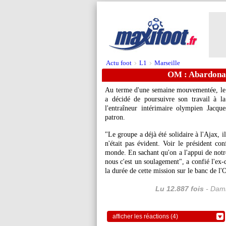
Actu foot
L1
Marseille
>
>
OM : Abardonad
Au terme d'une semaine mouvementée, le 
a décidé de poursuivre son travail à l
l'entraîneur intérimaire olympien Jacq
patron.
"Le groupe a déjà été solidaire à l'Ajax, 
n'était pas évident. Voir le président con
monde. En sachant qu'on a l'appui de notr
nous c'est un soulagement", a confié l'ex-
la durée de cette mission sur le banc de l
Lu 12.887 fois
- Dami
afficher les réactions (4)