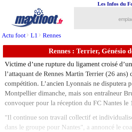
Les Infos du F
23/09
All.
: Dortmund gagne grâce à Reus
emplac
23/09
Al Ettifaq
: Lingard pourrait signer
>
>
Actu foot
L1
Rennes
23/09
L2
: Auxerre monte sur le podium
Rennes : Terrier, Génésio 
23/09
OM
: Anigo va récupérer 3,2 M€
Victime d’une rupture du ligament croisé d’un
23/09
L1
: Nantes-Lorient, les compos
l’attaquant de Rennes Martin Terrier (26 ans) d
compétition. L’ancien Lyonnais ne disputera p
23/09
Esp.
: Gérone prend la tête !
Montpellier dimanche, mais son entraîneur Br
convoquer pour la réception du FC Nantes le 
23/09
OM
: Rongier apprécie le changement
"Il continue son travail collectif et individuali
23/09
OM
: Rothen cartonne Papin et Boli !
dans le groupe pour Nantes", a annoncé le coa