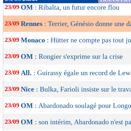
de
23/09
OM
: Ribalta, un futur encore flou
lecture
23/09
Rennes
: Terrier, Génésio donne une d
OK
23/09
Monaco
: Hütter ne compte pas tout ju
23/09
OM
: Rongier s'exprime sur la crise
23/09
All.
: Guirassy égale un record de Le
23/09
Nice
: Bulka, Farioli insiste sur le trav
23/09
OM
: Abardonado soulagé pour Longo
23/09
OM
: son intérim, Abardonado n'est pa