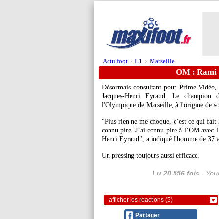
Actu foot
L1
Marseille
>
>
OM : Rami 
Désormais consultant pour Prime Vidéo,
Jacques-Henri Eyraud. Le champion d
l'Olympique de Marseille, à l'origine de s
"Plus rien ne me choque, c’est ce qui fait
connu pire. J’ai connu pire à l’OM avec l
Henri Eyraud", a indiqué l'homme de 37 an
Un pressing toujours aussi efficace.
Lu 20.556 fois
- Youc
afficher les réactions (5)
Partager