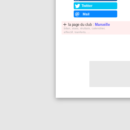
Twitter
Mail
la page du club :
Marseille
bilan, stats, réultats, calendrier,
effectif, tranferts, ...