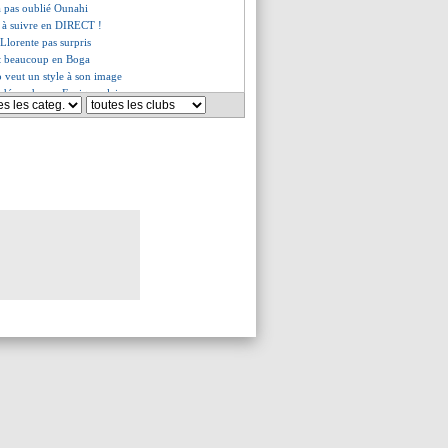
a pas oublié Ounahi
e à suivre en DIRECT !
 Llorente pas surpris
oit beaucoup en Boga
 veut un style à son image
-dépendance, Enrique clair
onvoqué, mais...
 méfie de l'OM
 futur encore flou
, Génésio donne une date
ne compte pas tout justifier
xprime sur la crise
gale un record de Lewandowski
li insiste sur le travail
 soulagé pour Longoria
, Abardonado n'est pas fixé
nd, le conseil de Guardiola
a satisfaction de Rongier
cle Félix
 Marseille interpelle McCourt
n, une première depuis 2007
motivé avant le Clasico
es du ven. 22 septembre 2023
es du jeu. 21 septembre 2023