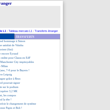
tranger
aurait dû signer au PSV
comparé à Sterling et Sané
rrive pas à suivre Longoria
 provisoire
de la soirée
a du Barça face au Celta !
oie Alvero en tribunes !
de L1
-
Tableau mercato L1
-
Transferts étranger
les compos
TRANSFERTS
 tombe à Sassuolo
rend hommage à Simon
e satisfait de Vitinha
rient (fini)
e encore Eyraud
 milite pour Clauss en EdF
t Manchester City impitoyables
e Milan
 Kane, 7-0 pour le Bayern !
vre Leipzig
agne grâce à Reus
rd pourrait signer
te sur le podium
écupérer 3,2 M€
nt, les compos
d la tête !
précie le changement de système
onne Papin et Boli !