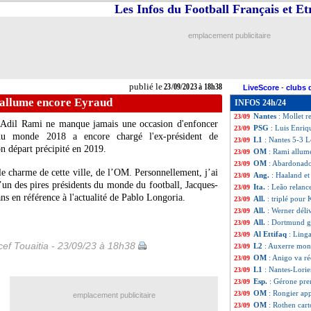
Les Infos du Football Français et E
Lens
: Spierings 
23/09
Man City
: Doku 
23/09
OM
: Bouchet n'a
23/09
emplacement publicitaire
L2
: le classement
23/09
L2
: les résultats 
23/09
Esp.
: la remontad
23/09
Lyon
: Grosso env
23/09
publié le
23/09/2023 à 18h38
LiveScore
-
clubs 
L1
: Brest-Lyon, 
23/09
allume encore Eyraud
INFOS 24h/24
Ita.
: la Juventus
23/09
Nantes
: Mollet 
23/09
 Adil Rami ne manque jamais une occasion d'enfoncer
PSG
: Luis Enriqu
23/09
u monde 2018 a encore chargé l'ex-président de
L1
: Nantes 5-3 Lo
23/09
on départ précipité en 2019.
OM
: Rami allum
23/09
OM
: Abardonado
23/09
 le charme de cette ville, de l’OM. Personnellement, j’ai
Ang.
: Haaland e
23/09
’un des pires présidents du monde du football, Jacques-
Ita.
: Leão relanc
23/09
s en référence à l'actualité de Pablo Longoria.
All.
: triplé pour
23/09
All.
: Werner déli
23/09
All.
: Dortmund g
23/09
Al Ettifaq
: Linga
23/09
ef Touaitia - 23/09/23 à 18h38
L2
: Auxerre mon
23/09
OM
: Anigo va r
23/09
L1
: Nantes-Lorie
23/09
Esp.
: Gérone pren
23/09
OM
: Rongier ap
23/09
emplacement publicitaire
OM
: Rothen cart
23/09