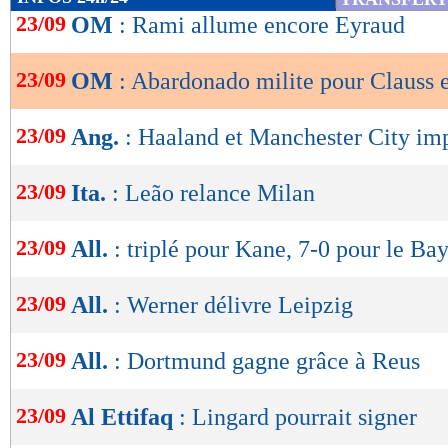
de
23/09
OM
: Rami allume encore Eyraud
lecture
23/09
OM
: Abardonado milite pour Clauss 
OK
23/09
Ang.
: Haaland et Manchester City im
23/09
Ita.
: Leão relance Milan
23/09
All.
: triplé pour Kane, 7-0 pour le Bay
23/09
All.
: Werner délivre Leipzig
23/09
All.
: Dortmund gagne grâce à Reus
23/09
Al Ettifaq
: Lingard pourrait signer