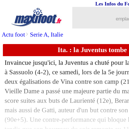
Les Infos du F
24/09
PSG-OM
: jackpot des parieurs si l'
emplac
23/09
Lyon
: Grosso reste confiant, mais...
>
Actu foot
Serie A, Italie
23/09
Lyon
: Lacazette n'a "pas envie de dér
Ita. : la Juventus tombe
23/09
Lyon
: Caqueret parle de crise
Invaincue jusqu'ici, la Juventus a chuté pour l
23/09
Brest
: Mounié ne veut pas s'enflamm
à Sassuolo (4-2), ce samedi, lors de la 5e jour
deux égalisations de Vina contre son camp (21e
23/09
Ang.
: un bijou de Fernandes sauve M
Vieille Dame a passé une majeure partie du mat
score suites aux buts de Laurienté (12e), Bera
23/09
L1
: Brest 1-0 Lyon (fini)
mais aussi de Gatti, auteur d'un but contre s
(90e+5). Une contre-performance qui bloque le
23/09
Ita.
: la Lazio encore accrochée