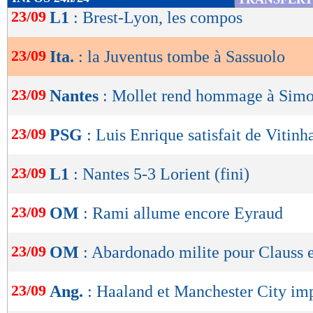
de
23/09
L1
: Brest-Lyon, les compos
lecture
23/09
Ita.
: la Juventus tombe à Sassuolo
OK
23/09
Nantes
: Mollet rend hommage à Sim
23/09
PSG
: Luis Enrique satisfait de Vitinh
23/09
L1
: Nantes 5-3 Lorient (fini)
23/09
OM
: Rami allume encore Eyraud
23/09
OM
: Abardonado milite pour Clauss 
23/09
Ang.
: Haaland et Manchester City im