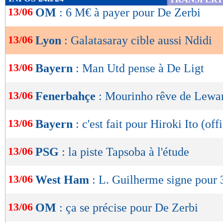
de
13/06
OM
: 6 M€ à payer pour De Zerbi
lecture
13/06
Lyon
: Galatasaray cible aussi Ndidi
OK
13/06
Bayern
: Man Utd pense à De Ligt
13/06
Fenerbahçe
: Mourinho rêve de Lew
13/06
Bayern
: c'est fait pour Hiroki Ito (offi
13/06
PSG
: la piste Tapsoba à l'étude
13/06
West Ham
: L. Guilherme signe pour 
13/06
OM
: ça se précise pour De Zerbi