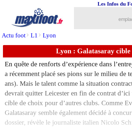
Les Infos du F
13/06
Real
: Nacho se rapproche de Benzem
emplac
13/06
PSG
: Luis Enrique espère João Neves
>
>
Actu foot
L1
Lyon
13/06
Real
: Joselu ravi pour Mbappé
Lyon : Galatasaray cible
13/06
EdF
: pas de problèmes entre Mendy e
En quête de renforts d’expérience dans l’entr
13/06
OM
: De Zerbi, les doutes de Rothen
a récemment placé ses pions sur le milieu de t
ans). Mais le talent comme la situation contrac
13/06
Palace
: des contacts entre Olise et Ch
devrait quitter Leicester en fin de contrat d’ic
cible de choix pour d’autres clubs. Comme Eve
13/06
Milan
: Zlatan retient trois joueurs
Galatasaray semble également décidé à concurr
dossier, révèle le journaliste italien Nicolo Sch
13/06
Lens
: Pouille répond à Oughourlian