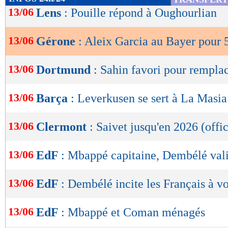
de
13/06
Lens
: Pouille répond à Oughourlian
lecture
13/06
Gérone
: Aleix Garcia au Bayer pour 5
OK
13/06
Dortmund
: Sahin favori pour rempla
13/06
Barça
: Leverkusen se sert à La Masia
13/06
Clermont
: Saivet jusqu'en 2026 (offic
13/06
EdF
: Mbappé capitaine, Dembélé val
13/06
EdF
: Dembélé incite les Français à vo
13/06
EdF
: Mbappé et Coman ménagés