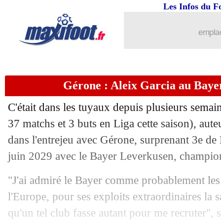
Les Infos du F
...
brèves d'AUJOURD'HUI ( 8 août 202
emplac
...
Liste des brèves du ven. 14 juin 2024
13/06
Euro 2024
: qui est le favori des boo
Gérone : Aleix Garcia au Bayer
13/06
PSG
: Dembélé et l'apport de Luis En
C'était dans les tuyaux depuis plusieurs semai
13/06
Dortmund
: Hummels quand même par
37 matchs et 3 buts en Liga cette saison), aut
dans l'entrejeu avec Gérone, surprenant 3e de 
13/06
Rennes
: la Roma scrute Guéla Doué
juin 2029 avec le Bayer Leverkusen, champion
13/06
Mali
: c'est fini pour Chelle (officiel)
"J'ai admiré le Bayer comme probablement les 
l'Europe, pour ses exploits extraordinaires la sa
13/06
Lyon
: des clubs saoudiens se penchen
qu'un tel club fasse autant pour me recruter", 