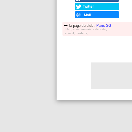
Twitter
Mail
la page du club :
Paris SG
bilan, stats, réultats, calendrier,
effectif, tranferts, ...