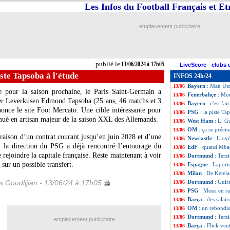
Les Infos du Football Français et E
Dortmund
: Sahi
13/06
Barça
: Leverkus
13/06
Clermont
: Saive
13/06
emplacement publicitaire
EdF
: Mbappé cap
13/06
EdF
: Dembélé inc
13/06
EdF
: Mbappé et
13/06
EdF
: la star de
13/06
publié le
13/06/2024 à 17h05
LiveScore
-
clubs 
OM
: 6 M€ à pay
13/06
iste Tapsoba à l'étude
INFOS 24h/24
Lyon
: Galatasara
13/06
Bayern
: Man Utd
13/06
e pour la saison prochaine, le Paris Saint-Germain a
Fenerbahçe
: Mo
13/06
Bayer Leverkusen Edmond
Tapsoba
(25 ans, 46 matchs et 3
Bayern
: c'est fa
13/06
nonce le site Foot Mercato. Une cible intéressante pour
PSG
: la piste Ta
13/06
 mué en artisan majeur de la saison XXL des Allemands.
West Ham
: L. G
13/06
OM
: ça se préci
13/06
raison d’un contrat courant jusqu’en juin 2028 et d’une
Newcastle
: Lloyd
13/06
s, la direction du PSG a déjà rencontré l’entourage du
EdF
: quand Mbap
13/06
e rejoindre la capitale française. Reste maintenant à voir
Dortmund
: Terzi
13/06
 sur un possible transfert.
Espagne
: Laporte
13/06
Milan
: De Ketela
13/06
is Goudlijian - 13/06/24 à 17h05
Dortmund
: Guir
13/06
PSG
: Messi en r
13/06
Barça
: des salair
13/06
OM
: un rebondi
13/06
Dortmund
: Terzi
13/06
emplacement publicitaire
Barça
: Flick veu
13/06