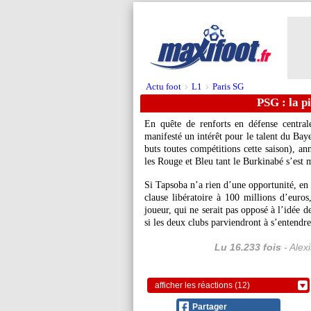
Actu foot
L1
Paris SG
>
>
PSG : la p
En quête de renforts en défense central
manifesté un intérêt pour le talent du 
buts toutes compétitions cette saison), an
les Rouge et Bleu tant le Burkinabé s’est
Si Tapsoba n’a rien d’une opportunité, en 
clause libératoire à 100 millions d’euro
joueur, qui ne serait pas opposé à l’idée d
si les deux clubs parviendront à s’entendre
Lu 16.233 fois
- Alex
afficher les réactions (12)
Partager