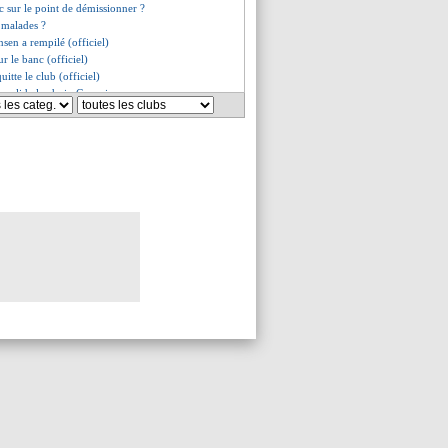
ic sur le point de démissionner ?
 malades ?
nsen a rempilé (officiel)
ur le banc (officiel)
uitte le club (officiel)
r valide le choix Conceiçao
résigné à partir
son de plus pour Witsel (off.)
jusqu'en juin 2025 (officiel)
e de Newcastle pour Torres ?
milieu sénégalais tout proche
u 4-3-3 contre l'Autriche ?
rane approché
 ne fera pas les JO
fustige Dugarry
répond aux critiques
r à Reims, ça coince...
l accroché par les Etats-Unis
annonce son départ
es du mer. 12 juin 2024
es du mar. 11 juin 2024