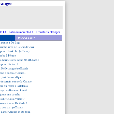
tranger
n favori pour remplacer Terzic
en se sert à La Masia
t jusqu'en 2026 (officiel)
itaine, Dembélé valide
ite les Français à voter
 Coman ménagés
 Bondy, Mbappé taquine Saliba
de L1
-
Tableau mercato L1
-
Transferts étranger
er pour De Zerbi
TRANSFERTS
y cible aussi Ndidi
 pense à De Ligt
urinho rêve de Lewandowski
it pour Hiroki Ito (officiel)
psoba à l'étude
uilherme signe pour 30 M€ (off.)
se pour De Zerbi
 Kelly a signé (officiel)
pé a consolé Clauss...
c justifie son départ
 incertain contre la Croatie
ere va rester à l'Atalanta
assy confirme un intérêt
ajoute une couche
es difficiles à verser ?
ssement avec De Zerbi !
c s'en va ! (officiel)
t garder Araujo et De Jong