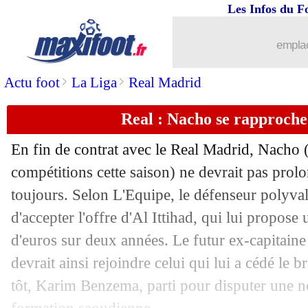
Les Infos du F
emplac
>
>
Actu foot
La Liga
Real Madrid
Real : Nacho se rapproch
En fin de contrat avec le Real Madrid,
Nacho
(
compétitions cette saison) ne devrait pas prol
toujours. Selon L'Equipe, le défenseur polyval
d'accepter l'offre d'Al Ittihad, qui lui propose 
d'euros sur deux années. Le futur ex-capitain
devrait ainsi rejoindre celui qui lui a cédé le 
tôt, Karim Benzema, parti pour disputer une n