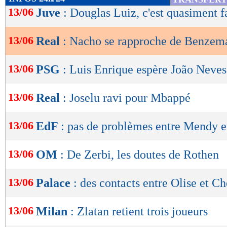
de
13/06
Juve
: Douglas Luiz, c'est quasiment f
lecture
13/06
Real
: Nacho se rapproche de Benzem
OK
13/06
PSG
: Luis Enrique espère João Neves
13/06
Real
: Joselu ravi pour Mbappé
13/06
EdF
: pas de problèmes entre Mendy e
13/06
OM
: De Zerbi, les doutes de Rothen
13/06
Palace
: des contacts entre Olise et Ch
13/06
Milan
: Zlatan retient trois joueurs