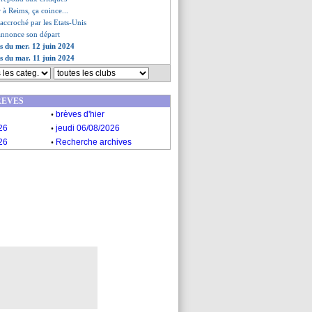
r à Reims, ça coince...
l accroché par les Etats-Unis
annonce son départ
es du mer. 12 juin 2024
es du mar. 11 juin 2024
REVES
.
brèves d'hier
.
26
jeudi 06/08/2026
.
26
Recherche archives