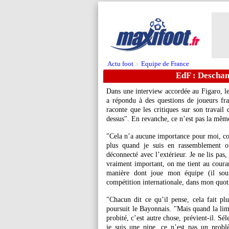
Actu foot
Equipe de France
>
EdF : Descham
Dans une interview accordée au Figaro, l
a répondu à des questions de joueurs fr
raconte que les critiques sur son travail 
dessus". En revanche, ce n’est pas la même
"Cela n’a aucune importance pour moi, con
plus quand je suis en rassemblement ou
déconnecté avec l’extérieur. Je ne lis pas
vraiment important, on me tient au couran
manière dont joue mon équipe (il souf
compétition internationale, dans mon quoti
"Chacun dit ce qu’il pense, cela fait pl
poursuit le Bayonnais. "Mais quand la lim
probité, c’est autre chose, prévient-il. Sé
je suis une pipe, ce n’est pas un probl