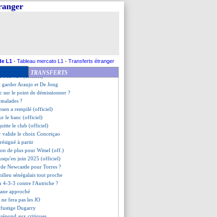
 Kelly a signé (officiel)
tranger
pé a consolé Clauss...
c justifie son départ
 incertain contre la Croatie
ere va rester à l'Atalanta
assy confirme un intérêt
ajoute une couche
es difficiles à verser ?
de L1
-
Tableau mercato L1
-
Transferts étranger
ssement avec De Zerbi !
TRANSFERTS
c s'en va ! (officiel)
t garder Araujo et De Jong
ic sur le point de démissionner ?
 malades ?
nsen a rempilé (officiel)
ur le banc (officiel)
uitte le club (officiel)
r valide le choix Conceiçao
résigné à partir
son de plus pour Witsel (off.)
jusqu'en juin 2025 (officiel)
e de Newcastle pour Torres ?
milieu sénégalais tout proche
u 4-3-3 contre l'Autriche ?
rane approché
 ne fera pas les JO
fustige Dugarry
répond aux critiques