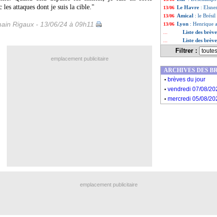
les attaques dont je suis la cible."
Le Havre
: Elsne
13/06
Amical
: le Brési
13/06
ain Rigaux - 13/06/24 à 09h11
Lyon
: Henrique 
13/06
Liste des brèv
...
Liste des brèv
...
Filtrer :
emplacement publicitaire
ARCHIVES DES B
.
brèves du jour
.
vendredi 07/08/20
.
mercredi 05/08/20
emplacement publicitaire