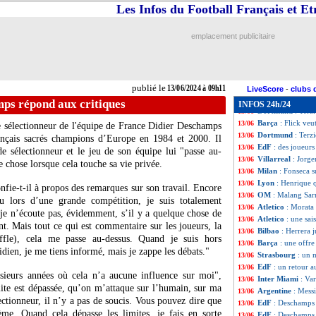
Newcastle
: Lloyd
13/06
Les Infos du Football Français et E
EdF
: quand Mbap
13/06
Dortmund
: Terzi
13/06
emplacement publicitaire
Espagne
: Laporte
13/06
Milan
: De Ketela
13/06
Dortmund
: Guir
13/06
PSG
: Messi en r
13/06
publié le
13/06/2024 à 09h11
Barça
: des salair
13/06
LiveScore
-
clubs 
OM
: un rebondi
13/06
ps répond aux critiques
INFOS 24h/24
Dortmund
: Terzi
13/06
Barça
: Flick veu
13/06
e sélectionneur de l'équipe de France Didier Deschamps
Dortmund
: Terz
13/06
ançais sacrés champions d’Europe en 1984 et 2000. Il
EdF
: des joueurs
13/06
de sélectionneur et le jeu de son équipe lui "passe au-
Villarreal
: Jorge
13/06
 chose lorsque cela touche sa vie privée.
Milan
: Fonseca s
13/06
Lyon
: Henrique q
13/06
fie-t-il à propos des remarques sur son travail. Encore
OM
: Malang Sar
13/06
 lors d’une grande compétition, je suis totalement
Atletico
: Morata 
13/06
, je n’écoute pas, évidemment, s’il y a quelque chose de
Atletico
: une sai
13/06
t. Mais tout ce qui est commentaire sur les joueurs, la
Bilbao
: Herrera 
13/06
fle), cela me passe au-dessus. Quand je suis hors
Barça
: une offr
13/06
dien, je me tiens informé, mais je zappe les débats."
Strasbourg
: un 
13/06
EdF
: un retour a
13/06
usieurs années où cela n’a aucune influence sur moi",
Inter Miami
: Va
13/06
ite est dépassée, qu’on m’attaque sur l’humain, sur ma
Argentine
: Messi
13/06
lectionneur, il n’y a pas de soucis. Vous pouvez dire que
EdF
: Deschamps 
13/06
ème. Quand cela dépasse les limites, je fais en sorte
EdF
: Deschamps 
13/06