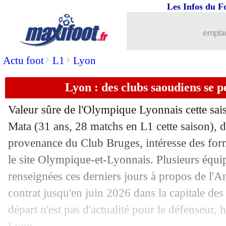
Les Infos du F
emplac
>
>
Actu foot
L1
Lyon
Lyon : des clubs saoudiens se 
Valeur sûre de l'Olympique Lyonnais cette saiso
Mata
(31 ans, 28 matchs en L1 cette saison), d
provenance du Club Bruges, intéresse des for
le site Olympique-et-Lyonnais. Plusieurs équi
renseignées ces derniers jours à propos de l'A
contrat jusqu'en juin 2026 dans la capitale d
départ n'est pas d'actualité pour le défenseur, 