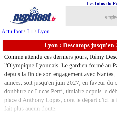
Les Infos du F
23/08
PSG
: Barcola estime être "plus libéré
emplac
23/08
PSG
: Hakimi a pris son pied
>
>
Actu foot
L1
Lyon
23/08
L1
: Paris SG 6-0 Montpellier (fini)
Lyon : Descamps jusqu'en 2
23/08
All.
: Leverkusen gagne encore... sur le 
Comme attendu ces derniers jours, Rémy Desc
23/08
Brighton
: Kadioglu va signer pour 3
l'Olympique Lyonnais. Le gardien formé au Pa
depuis la fin de son engagement avec Nantes, a
23/08
L2
: les résultats de la soirée
années, soit jusqu'en juin 2027, en faveur du c
doublure de Lucas Perri, titulaire depuis le déb
23/08
Chelsea
: accord avec Naples pour Lu
place d'Anthony Lopes, dont le départ d'ici la 
fait plus aucun doute.
23/08
Esp.
: nouvelle défaite pour Valence