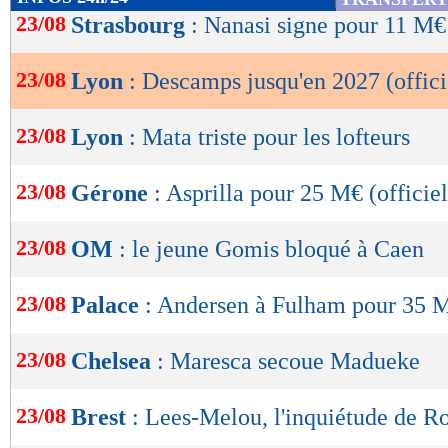
de
23/08
Strasbourg
: Nanasi signe pour 11 M€ 
lecture
23/08
Lyon
: Descamps jusqu'en 2027 (offici
OK
23/08
Lyon
: Mata triste pour les lofteurs
23/08
Gérone
: Asprilla pour 25 M€ (officiel
23/08
OM
: le jeune Gomis bloqué à Caen
23/08
Palace
: Andersen à Fulham pour 35 M
23/08
Chelsea
: Maresca secoue Madueke
23/08
Brest
: Lees-Melou, l'inquiétude de R